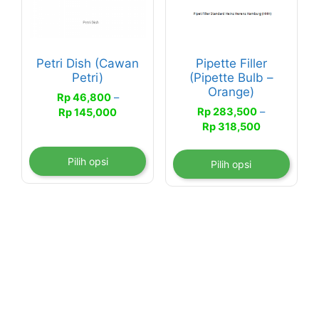
Pilihan
Pilihan
ini
ini
dapat
dapat
Petri Dish (Cawan
Pipette Filler
diambil
diambil
Petri)
(Pipette Bulb –
di
di
Orange)
Rp
46,800
–
halaman
halaman
Rentang
Rp
283,500
–
Rp
145,000
produk
produk
Rentang
harga:
Rp
318,500
harga:
Rp 46,800
Rp 283,500
hingga
Pilih opsi
Pilih opsi
hingga
Rp 145,000
Rp 318,500