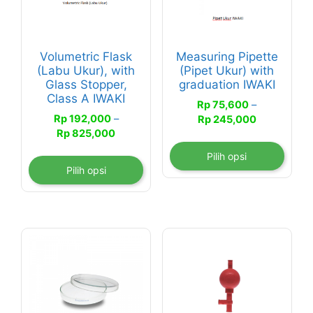
Pilihan
Pilihan
ini
ini
dapat
dapat
Volumetric Flask
Measuring Pipette
diambil
diambil
(Labu Ukur), with
(Pipet Ukur) with
di
di
Glass Stopper,
graduation IWAKI
Class A IWAKI
halaman
halaman
Rp
75,600
–
produk
produk
Rp
192,000
–
Rentang
Rp
245,000
Rentang
Rp
825,000
harga:
harga:
Rp 75,600
Pilih opsi
Rp 192,000
hingga
Pilih opsi
hingga
Rp 245,000
Rp 825,000
Produk
Produk
ini
ini
memiliki
memiliki
beberapa
beberapa
varian.
varian.