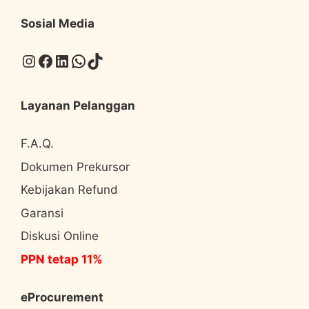
Sosial Media
Instagram
Facebook
LinkedIn
WhatsApp
TikTok
Layanan Pelanggan
F.A.Q.
Dokumen Prekursor
Kebijakan Refund
Garansi
Diskusi Online
PPN tetap 11%
eProcurement