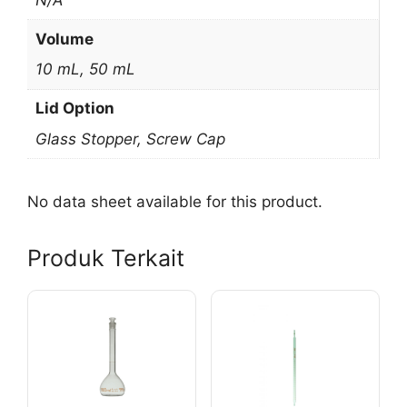
Volume
10 mL, 50 mL
Lid Option
Glass Stopper, Screw Cap
No data sheet available for this product.
Produk Terkait
Produk
Produk
ini
ini
memiliki
memiliki
beberapa
beberapa
varian.
varian.