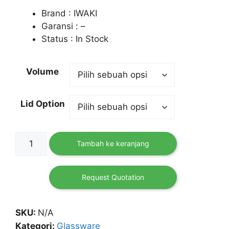
Rp 145,000
Brand : IWAKI
hingga
Garansi : –
Rp 210,000
Status : In Stock
Volume
Lid Option
Kuantitas
Tambah ke keranjang
Centrifuge
Tube
Conical
Request Quotation
IWAKI
SKU:
N/A
Kategori:
Glassware