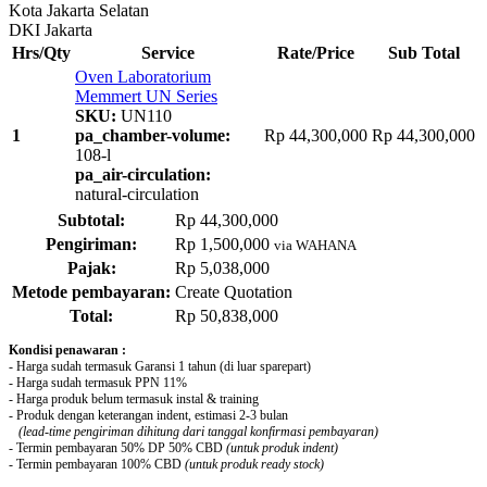
Kota Jakarta Selatan
DKI Jakarta
Hrs/Qty
Service
Rate/Price
Sub Total
Oven Laboratorium
Memmert UN Series
SKU:
UN110
1
pa_chamber-volume:
Rp
44,300,000
Rp
44,300,000
108-l
pa_air-circulation:
natural-circulation
Subtotal:
Rp
44,300,000
Pengiriman:
Rp
1,500,000
via WAHANA
Pajak:
Rp
5,038,000
Metode pembayaran:
Create Quotation
Total:
Rp
50,838,000
Kondisi penawaran :
- Harga sudah termasuk Garansi 1 tahun (di luar sparepart)
- Harga sudah termasuk PPN 11%
- Harga produk belum termasuk instal & training
- Produk dengan keterangan indent, estimasi 2-3 bulan
(lead-time pengiriman dihitung dari tanggal konfirmasi pembayaran)
- Termin pembayaran 50% DP 50% CBD
(untuk produk indent)
- Termin pembayaran 100% CBD
(untuk produk ready stock)