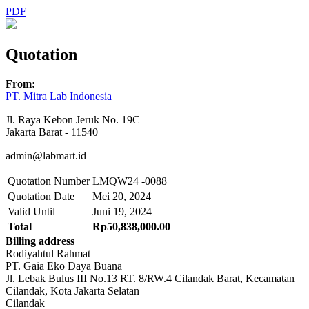
PDF
Quotation
From:
PT. Mitra Lab Indonesia
Jl. Raya Kebon Jeruk No. 19C
Jakarta Barat - 11540
admin@labmart.id
Quotation Number
LMQW24 -0088
Quotation Date
Mei 20, 2024
Valid Until
Juni 19, 2024
Total
Rp50,838,000.00
Billing address
Rodiyahtul Rahmat
PT. Gaia Eko Daya Buana
Jl. Lebak Bulus III No.13 RT. 8/RW.4 Cilandak Barat, Kecamatan
Cilandak, Kota Jakarta Selatan
Cilandak