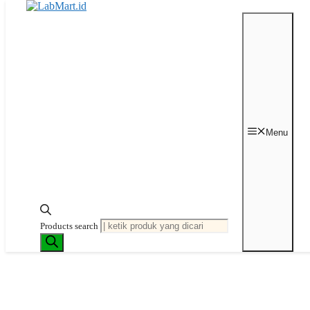
Langsung ke isi
Menu
Jadwal Online Meeting
Powered
Products search
by Meet
Perlu diskusi terlebih
dahulu?