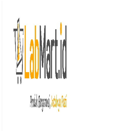
Langsung ke isi
Beranda
/ Life Science
Life Science
Menampilkan semua 27 hasil
Diurutkan menurut peringkat
rata-rata
Penicillin G Potassium Salt
(Plant Culture Tested)
HIMEDIA