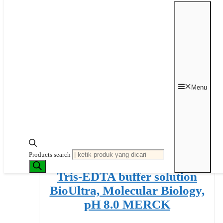
Rp
1,200,000
Pilih opsi
Menu
Produk ini memiliki beberapa varian. Pilihan ini
dapat diambil di halaman produk
Products search
Tris-EDTA buffer solution
BioUltra, Molecular Biology,
pH 8.0 MERCK