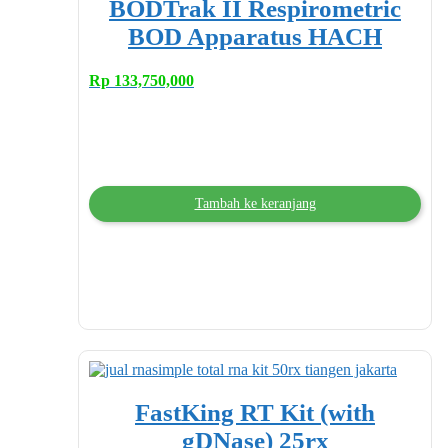
BODTrak II Respirometric
BOD Apparatus HACH
Rp
133,750,000
Tambah ke keranjang
FastKing RT Kit (with
gDNase) 25rx