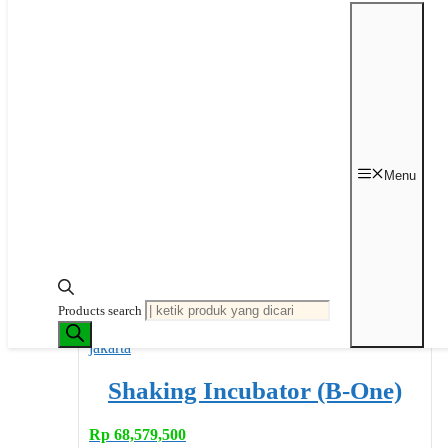
BIOBASE
Rp
131,250,000
–
Rp
168,750,000
Rentang harga:
Rp 131,250,000 hingga Rp 168,750,000
Pilih opsi
Menu
Produk ini memiliki beberapa varian. Pilihan ini
dapat diambil di halaman produk
Products search
Shaking Incubator (B-One)
Rp
68,579,500