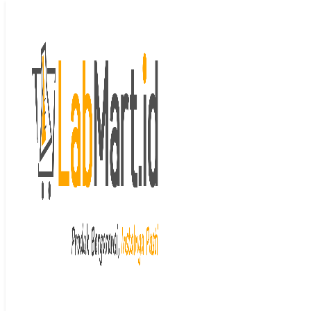
Langsung ke isi
Beranda
/
Oven & Inkubator
/
Laboratory
Incubator
/ Incubator Shaker
Incubator Shaker
Menampilkan semua 7 hasil
Diurutkan menurut peringkat
rata-rata
Large Capacity Vertical Type
Shaking Incubator (335 L)