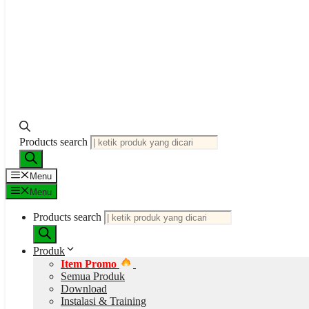
Products search
Produk ini memiliki beberapa varian. Pilihan ini dapat diamb
Menu
Menu
Products search
Produk
Rp
43,700,000
Item Promo
Semua Produk
Download
Instalasi & Training