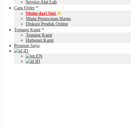
Service Alat Lab
Cara Order
Mulai dari Sini
Minta Penawaran Harga
Diskusi Produk Online
Tentang Kami
Tentang Kami
Hubungi Kami
Pesanan Saya
ID
EN
ID
PROMO
-30%
ORCA – Cl
Rp
149,750,000
Harga aslinya adalah: Rp 149,750,000.
Rp
1