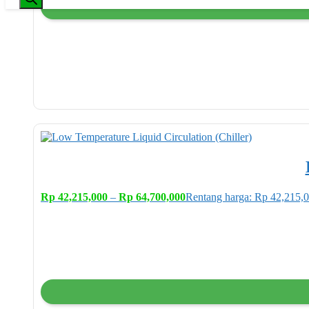
Rp
42,215,000
–
Rp
64,700,000
Rentang harga: Rp 42,215,