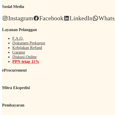
Sosial Media
Instagram
Facebook
LinkedIn
What
Layanan Pelanggan
F.A.Q.
Dokumen Prekursor
Kebijakan Refund
Garansi
Diskusi Online
PPN tetap 11%
eProcurement
Mitra Ekspedisi
Pembayaran