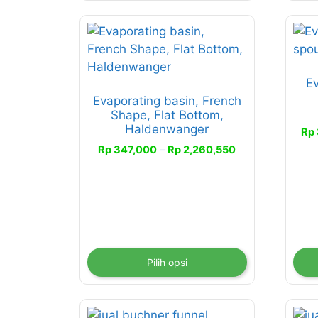
Produk
Pro
ini
ini
memiliki
memi
Ev
beberapa
beb
Evaporating basin, French
varian.
vari
Shape, Flat Bottom,
Pilihan
Pili
Haldenwanger
Rp
ini
ini
Rentang
Rp
347,000
–
Rp
2,260,550
dapat
dap
harga:
diambil
diam
Rp 347,000
di
di
hingga
halaman
hal
Rp 2,260,550
produk
pro
Pilih opsi
Produk
Pro