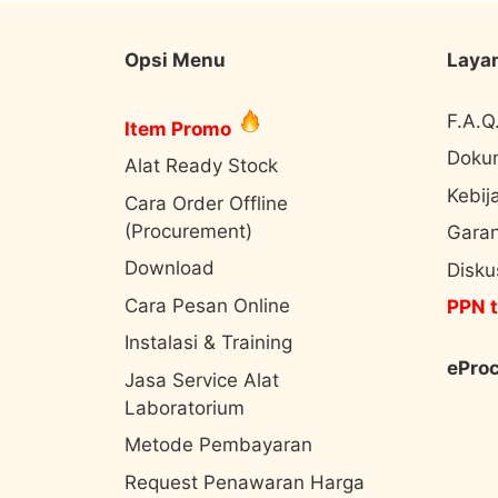
Opsi Menu
Laya
F.A.Q
Item Promo
Doku
Alat Ready Stock
Kebij
Cara Order Offline
(Procurement)
Garan
Download
Disku
Cara Pesan Online
PPN t
Instalasi & Training
ePro
Jasa Service Alat
Laboratorium
Metode Pembayaran
Request Penawaran Harga