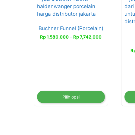
ini
ini
memiliki
memi
beberapa
beb
Buchner Funnel (Porcelain)
varian.
vari
Pilihan
Pili
Rentang
Rp
1,586,000
–
Rp
7,742,000
harga:
ini
ini
Rp 1,586,000
R
dapat
dap
hingga
diambil
diam
Rp 7,742,000
di
di
halaman
hal
produk
pro
Pilih opsi