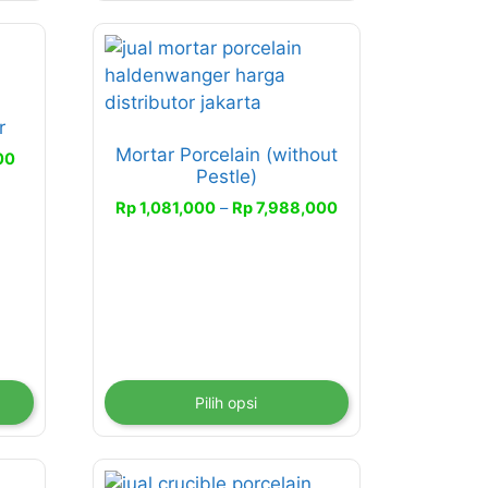
Produk
ini
memiliki
r
beberapa
Mortar Porcelain (without
varian.
Rentang
00
Pestle)
harga:
Pilihan
Rp 481,000
Rentang
Rp
1,081,000
–
Rp
7,988,000
ini
hingga
harga:
dapat
Rp 1,650,000
Rp 1,081,000
diambil
hingga
di
Rp 7,988,000
halaman
produk
Pilih opsi
Produk