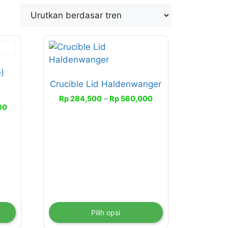
Produk
ini
memiliki
)
Crucible Lid Haldenwanger
beberapa
varian.
Rentang
Rp
284,500
–
Rp
560,000
Rentang
00
harga:
Pilihan
harga:
Rp 284,500
ini
Rp 905,000
hingga
dapat
hingga
Rp 560,000
diambil
Rp 1,145,000
di
halaman
produk
Pilih opsi