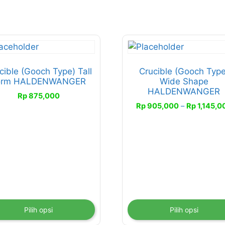
duk
Produk
ini
liki
memiliki
cible (Gooch Type) Tall
Crucible (Gooch Type
orm HALDENWANGER
Wide Shape
erapa
beberapa
HALDENWANGER
an.
varian.
Rp
875,000
Rp
905,000
–
Rp
1,145,0
han
Pilihan
ini
at
dapat
bil
diambil
di
aman
halaman
duk
produk
Pilih opsi
Pilih opsi