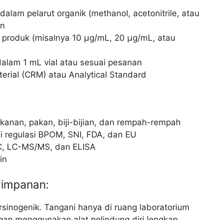
lam pelarut organik (methanol, acetonitrile, atau
an
g produk (misalnya 10 µg/mL, 20 µg/mL, atau
alam 1 mL vial atau sesuai pesanan
erial (CRM) atau Analytical Standard
akanan, pakan, biji-bijian, dan rempah-rempah
 regulasi BPOM, SNI, FDA, dan EU
LC, LC-MS/MS, dan ELISA
in
yimpanan:
arsinogenik. Tangani hanya di ruang laboratorium
gan menggunakan alat pelindung diri lengkap.