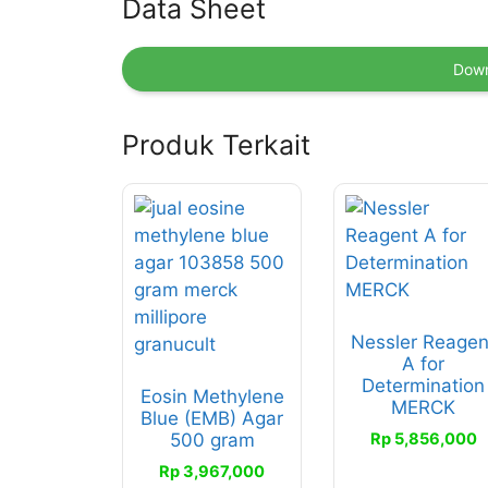
Data Sheet
Down
Produk Terkait
Nessler Reagen
A for
Determination
Eosin Methylene
MERCK
Blue (EMB) Agar
Rp
5,856,000
500 gram
Rp
3,967,000