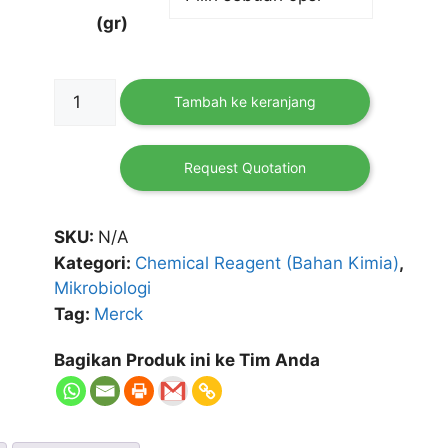
(gr)
Kuantitas
Tambah ke keranjang
Aflatoxin
B1
MERCK
Request Quotation
SKU:
N/A
Kategori:
Chemical Reagent (Bahan Kimia)
,
Mikrobiologi
Tag:
Merck
Bagikan Produk ini ke Tim Anda