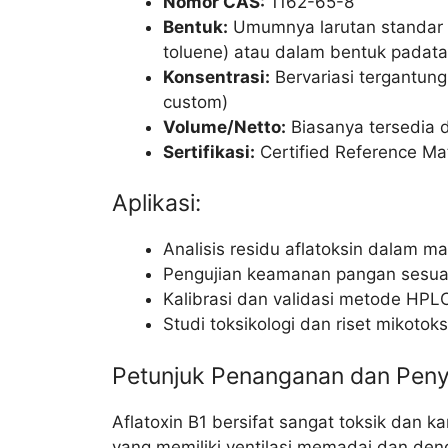
Nomor CAS:
1162-65-8
Bentuk:
Umumnya larutan standar da
toluene) atau dalam bentuk padat
Konsentrasi:
Bervariasi tergantun
custom)
Volume/Netto:
Biasanya tersedia d
Sertifikasi:
Certified Reference Mat
Aplikasi:
Analisis residu aflatoksin dalam m
Pengujian keamanan pangan sesuai
Kalibrasi dan validasi metode HP
Studi toksikologi dan riset mikotoks
Petunjuk Penanganan dan Pen
Aflatoxin B1 bersifat sangat toksik dan k
yang memiliki ventilasi memadai dan den