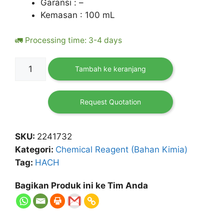
Garansi : –
Kemasan : 100 mL
🚛 Processing time: 3-4 days
Kuantitas
Tambah ke keranjang
Alkali
Solution
for
Request Quotation
Calcium
and
SKU:
2241732
Magnesium
Kategori:
Chemical Reagent (Bahan Kimia)
100
Tag:
HACH
mL
HACH
Bagikan Produk ini ke Tim Anda