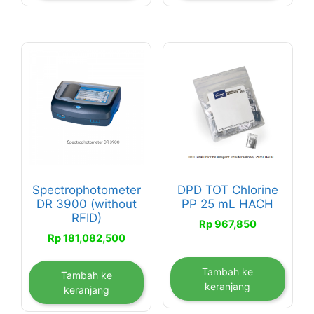
Spectrophotometer
DPD TOT Chlorine
DR 3900 (without
PP 25 mL HACH
RFID)
Rp
967,850
Rp
181,082,500
Tambah ke
Tambah ke
keranjang
keranjang