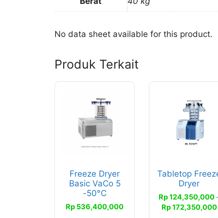
Berat
40 kg
No data sheet available for this product.
Produk Terkait
Freeze Dryer
Tabletop Freez
Basic VaCo 5
Dryer
-50°C
Rp
124,350,000
Rp
536,400,000
Rp
172,350,000