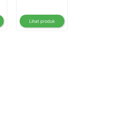
Rp 124,350,000
hingga
Rp 172,350,000
Lihat produk