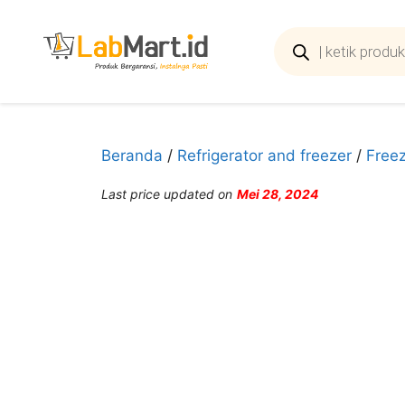
Langsung
ke
Products
search
isi
Beranda
/
Refrigerator and freezer
/
Freez
Last price updated on
Mei 28, 2024