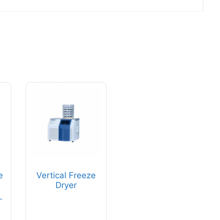
e
Vertical Freeze
Dryer
–
Rentang
harga: