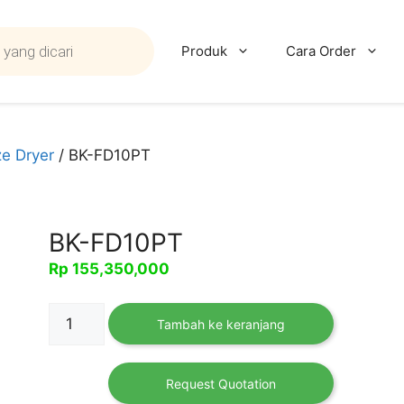
Produk
Cara Order
e Dryer
/ BK-FD10PT
BK-FD10PT
Rp
155,350,000
Kuantitas
Tambah ke keranjang
BK-
FD10PT
Request Quotation