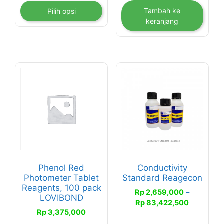
Rp 405,000
Tambah ke
Pilih opsi
hingga
keranjang
Rp 3,250,000
Produk
ini
memiliki
beberapa
varian.
Pilihan
ini
dapat
Phenol Red
Conductivity
diambil
Photometer Tablet
Standard Reagecon
di
Reagents, 100 pack
Rp
2,659,000
–
LOVIBOND
halaman
Rentang
Rp
83,422,500
produk
Rp
3,375,000
harga:
Rp 2,659,