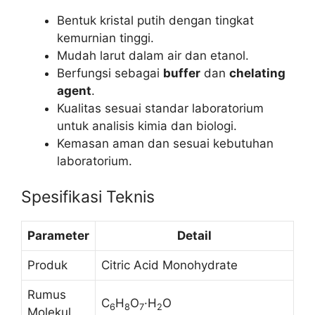
Bentuk kristal putih dengan tingkat
kemurnian tinggi.
Mudah larut dalam air dan etanol.
Berfungsi sebagai
buffer
dan
chelating
agent
.
Kualitas sesuai standar laboratorium
untuk analisis kimia dan biologi.
Kemasan aman dan sesuai kebutuhan
laboratorium.
Spesifikasi Teknis
Parameter
Detail
Produk
Citric Acid Monohydrate
Rumus
C
H
O
·H
O
6
8
7
2
Molekul