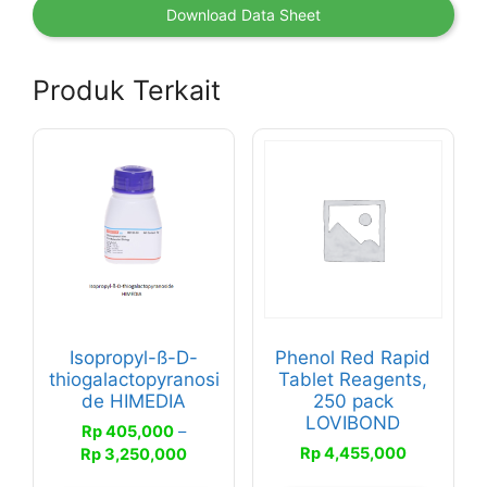
Download Data Sheet
Produk Terkait
Produk
ini
memiliki
beberapa
varian.
Pilihan
ini
dapat
Isopropyl-ß-D-
Phenol Red Rapid
diambil
thiogalactopyranosi
Tablet Reagents,
di
de HIMEDIA
250 pack
LOVIBOND
halaman
Rp
405,000
–
produk
Rentang
Rp
4,455,000
Rp
3,250,000
harga: