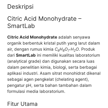
Deskripsi
Citric Acid Monohydrate –
SmartLab
Citric Acid Monohydrate
adalah senyawa
organik berbentuk kristal putih yang larut dalam
air, dengan rumus kimia
C
H
O
·H
O
. Produk
6
8
7
2
dari
SmartLab
ini memiliki kualitas laboratorium
(analytical grade) dan digunakan secara luas
dalam penelitian kimia, biologi, serta berbagai
aplikasi industri. Asam sitrat monohidrat dikenal
sebagai agen pengkelat (chelating agent),
pengatur pH, serta bahan tambahan dalam
formulasi media laboratorium.
Fitur Utama