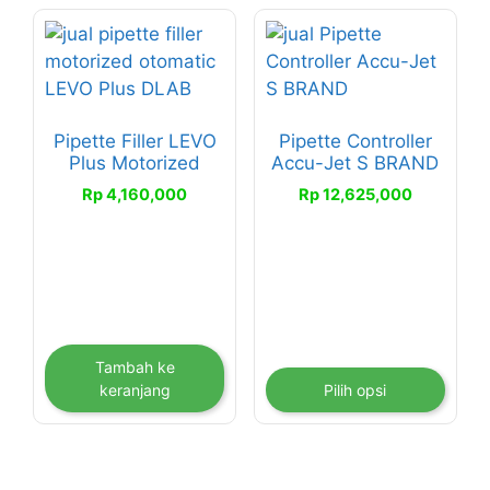
Produk
ini
memiliki
beberapa
Pipette Filler LEVO
Pipette Controller
varian.
Plus Motorized
Accu-Jet S BRAND
Pilihan
Rp
4,160,000
Rp
12,625,000
ini
dapat
diambil
di
halaman
produk
Tambah ke
keranjang
Pilih opsi