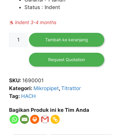
Status : Indent
🛬 Indent 3-4 months
Kuantitas
Tambah ke keranjang
Digital
Titrator
HACH
Request Quotation
SKU:
1690001
Kategori:
Mikropipet
,
Titrattor
Tag:
HACH
Bagikan Produk ini ke Tim Anda