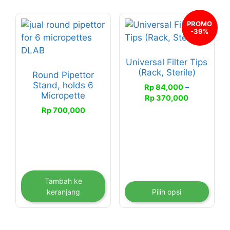
Produk
PROMO
-39%
ini
memiliki
Universal Filter Tips
beberapa
(Rack, Sterile)
Round Pipettor
varian.
Stand, holds 6
Rp
84,000
–
Pilihan
Micropette
Rentang
Rp
370,000
ini
harga:
Rp
700,000
dapat
Rp 84,000
diambil
hingga
di
Rp 370,000
halaman
produk
Tambah ke
keranjang
Pilih opsi