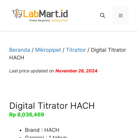
Langsung
ke
Menu
isi
Beranda
/
Mikropipet
/
Titrattor
/ Digital Titrator
HACH
Last price updated on
November 26, 2024
Digital Titrator HACH
Rp
8,036,469
Brand : HACH
Garansi : 1 tahun