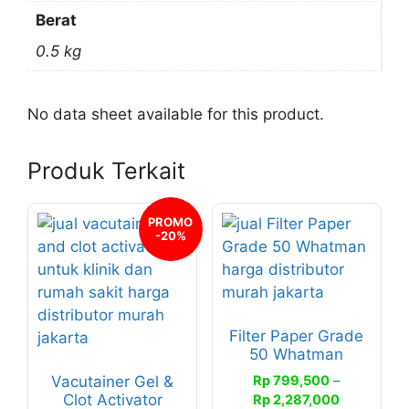
Berat
0.5 kg
No data sheet available for this product.
Produk Terkait
Produk
Produk
PROMO
-20%
ini
ini
memiliki
memiliki
beberapa
beberapa
varian.
varian.
Filter Paper Grade
Pilihan
Pilihan
50 Whatman
ini
ini
Rp
799,500
–
Vacutainer Gel &
dapat
dapat
Rentang
Clot Activator
Rp
2,287,000
diambil
diambil