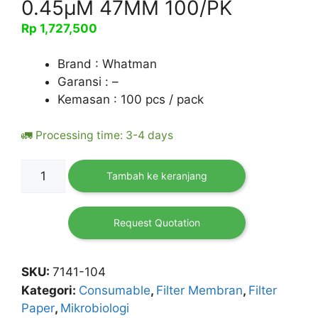
0.45µM 47MM 100/PK
Rp
1,727,500
Brand : Whatman
Garansi : –
Kemasan : 100 pcs / pack
🚛 Processing time: 3-4 days
Kuantitas
Tambah ke keranjang
Membrane
Circle,
Mixed
Request Quotation
Tester,
White
SKU:
7141-104
Gridded,
Kategori:
Consumable
,
Filter Membran
,
Filter
Sterile
Paper
,
Mikrobiologi
0.45µM