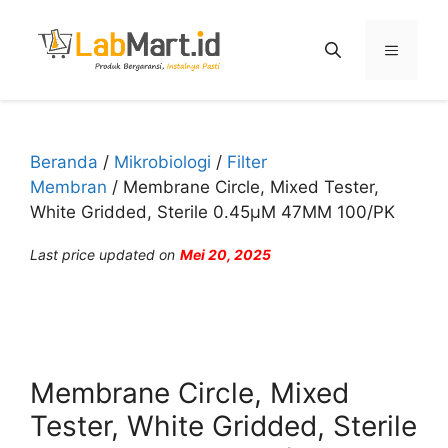
Langsung
ke
Menu
isi
Beranda
/
Mikrobiologi
/
Filter
Membran
/ Membrane Circle, Mixed Tester,
White Gridded, Sterile 0.45µM 47MM 100/PK
Last price updated on
Mei 20, 2025
Membrane Circle, Mixed
Tester, White Gridded, Sterile