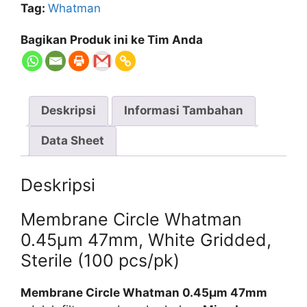
Tag:
Whatman
47MM
100/PK
Bagikan Produk ini ke Tim Anda
Deskripsi
Informasi Tambahan
Data Sheet
Deskripsi
Membrane Circle Whatman
0.45µm 47mm, White Gridded,
Sterile (100 pcs/pk)
Membrane Circle Whatman 0.45µm 47mm