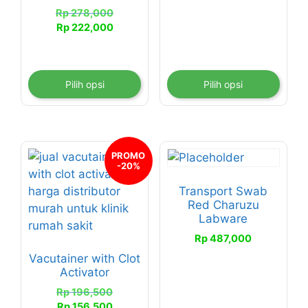
harga:
Harga
Rp
278,000
di
di
Rp 799,50
Harga
aslinya
Rp
222,000
halaman
halaman
hingga
saat
adalah:
produk
produk
Rp 2,287,0
ini
Rp 278,000.
adalah:
Pilih opsi
Rp 222,000.
Pilih opsi
Produk
PROMO
-20%
ini
memiliki
Transport Swab
Red Charuzu
beberapa
Labware
varian.
Rp
487,000
Pilihan
Vacutainer with Clot
ini
Activator
dapat
Harga
Rp
196,500
diambil
Harga
aslinya
Rp
156,500