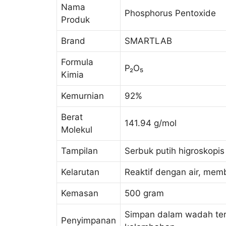
Nama
Phosphorus Pentoxide
Produk
Brand
SMARTLAB
Formula
P₂O₅
Kimia
Kemurnian
92%
Berat
141.94 g/mol
Molekul
Tampilan
Serbuk putih higroskopis
Kelarutan
Reaktif dengan air, mem
Kemasan
500 gram
Simpan dalam wadah tertu
Penyimpanan