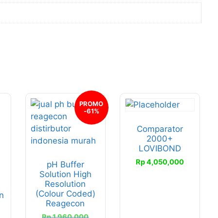
Produk
PROMO
-61%
ini
memiliki
Comparator
2000+
beberapa
LOVIBOND
varian.
Rp
4,050,000
pH Buffer
Pilihan
Solution High
ini
Resolution
dapat
(Colour Coded)
n
diambil
Reagecon
A
di
Harga
Rp
1,960,000