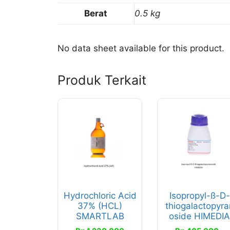
Berat
0.5 kg
No data sheet available for this product.
Produk Terkait
Produk
ini
memiliki
beberapa
varian.
Pilihan
ini
Hydrochloric Acid
Isopropyl-ß-D-
dapat
37% (HCL)
thiogalactopyra
diambil
SMARTLAB
oside HIMEDI
di