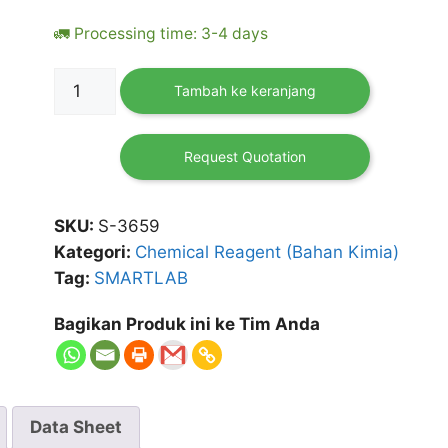
🚛 Processing time: 3-4 days
Kuantitas
Tambah ke keranjang
Phosphorus
Pentoxide
92%
Request Quotation
500
gr
SKU:
S-3659
SMARTLAB
Kategori:
Chemical Reagent (Bahan Kimia)
Tag:
SMARTLAB
Bagikan Produk ini ke Tim Anda
Data Sheet