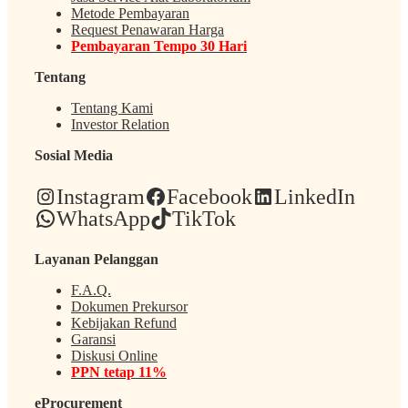
Metode Pembayaran
Request Penawaran Harga
Pembayaran Tempo 30 Hari
Tentang
Tentang Kami
Investor Relation
Sosial Media
Instagram
Facebook
LinkedIn
WhatsApp
TikTok
Layanan Pelanggan
F.A.Q.
Dokumen Prekursor
Kebijakan Refund
Garansi
Diskusi Online
PPN tetap 11%
eProcurement