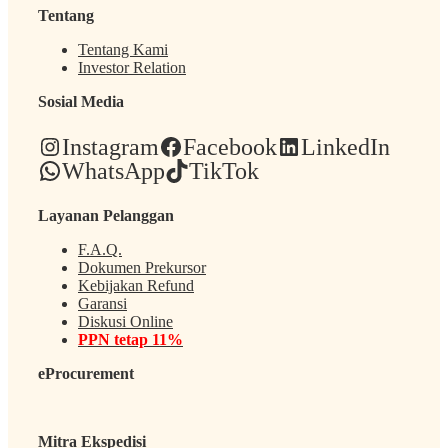
Tentang
Tentang Kami
Investor Relation
Sosial Media
Instagram
Facebook
LinkedIn
WhatsApp
TikTok
Layanan Pelanggan
F.A.Q.
Dokumen Prekursor
Kebijakan Refund
Garansi
Diskusi Online
PPN tetap 11%
eProcurement
Mitra Ekspedisi