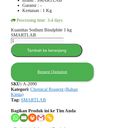
Brand : SMARTLAB
Garansi : –
Kemasan : 1 Kg
🚛 Processing time: 3-4 days
Kuantitas Sodium Bisulphite 1 kg
SMARTLAB
Tambah ke keranjang
Request Quotation
SKU:
A-2090
Kategori:
Chemical Reagent (Bahan
Kimia)
Tag:
SMARTLAB
Bagikan Produk ini ke Tim Anda