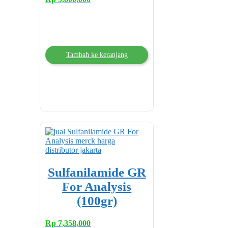
Tambah ke keranjang
Sulfanilamide GR
For Analysis
(100gr)
Rp
7,358,000