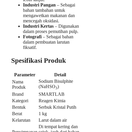
Industri Pangan
– Sebagai
bahan tambahan untuk
mengawetkan makanan dan
mencegah oksidasi.
Industri Kertas
– Digunakan
dalam proses pemutihan pulp.
Fotografi
– Sebagai bahan
dalam pembuatan larutan
fiksatif.
Spesifikasi Produk
Parameter
Detail
Sodium Bisulphite
Nama
(NaHSO
)
Produk
3
Brand
SMARTLAB
Kategori
Reagen Kimia
Bentuk
Serbuk Kristal Putih
Berat
1 kg
Kelarutan
Larut dalam air
Di tempat kering dan
Penyimpanan
sejuk, jauh dari bahan