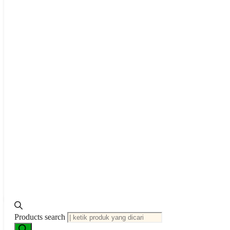
Neisseria gonorrhoeae
: Sensitif ≥ 38 mm; Intermediate 31–3
Keunggulan Produk
Label “TE 30” yang jelas memudahkan identifikasi dan minima
Fleksibel dan konsisten, cocok untuk laboratorium klinis maupu
Produk ini dilengkapi dokumentasi lengkap seperti Technical 
Tetracycline 30 µg Discs – SD037
adalah solusi andal untuk uji kepe
laboratorium mikrobiologi.
Informasi Tambahan
Berat
0.5 kg
Data Sheet
D
Products search
Produk Terkait