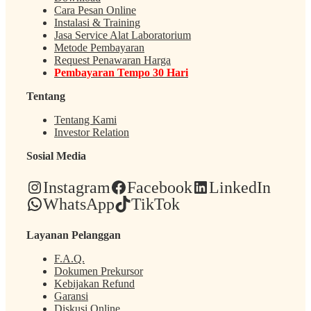
Cara Pesan Online
Instalasi & Training
Jasa Service Alat Laboratorium
Metode Pembayaran
Request Penawaran Harga
Pembayaran Tempo 30 Hari
Tentang
Tentang Kami
Investor Relation
Sosial Media
Instagram
Facebook
LinkedIn
WhatsApp
TikTok
Layanan Pelanggan
F.A.Q.
Dokumen Prekursor
Kebijakan Refund
Garansi
Diskusi Online