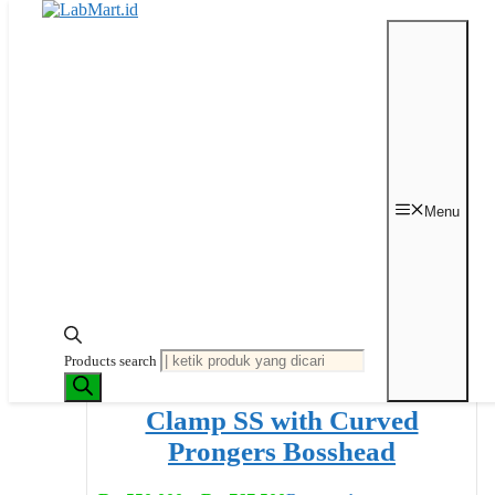
Langsung ke isi
Beranda
/ Lab Accessories
Menu
Lab Accessories
Menampilkan semua 2 hasil
Diurutkan menurut peringkat
rata-rata
Products search
Clamp SS with Curved
Prongers Bosshead