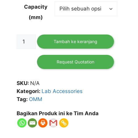
Capacity
(mm)
Kuantitas
Tambah ke keranjang
Universal
Clamp
with
Request Quotation
Revolving
Bosshead
SKU:
N/A
Kategori:
Lab Accessories
Tag:
OMM
Bagikan Produk ini ke Tim Anda