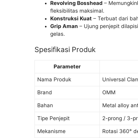
Revolving Bosshead
– Memungkinka
fleksibilitas maksimal.
Konstruksi Kuat
– Terbuat dari bah
Grip Aman
– Ujung penjepit dilapi
gelas.
Spesifikasi Produk
Parameter
Nama Produk
Universal Cla
Brand
OMM
Bahan
Metal alloy an
Tipe Penjepit
2-prong / 3-p
Mekanisme
Rotasi 360° 