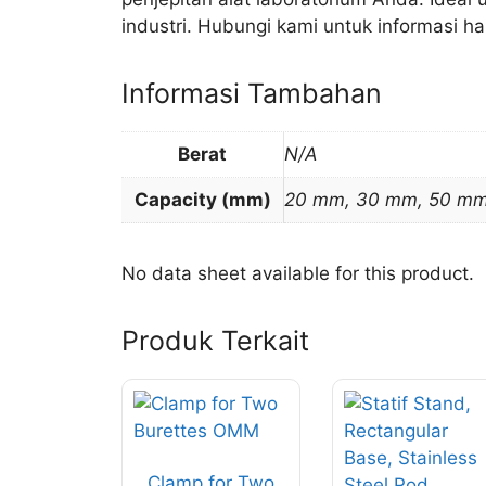
industri. Hubungi kami untuk informasi h
Informasi Tambahan
Berat
N/A
Capacity (mm)
20 mm, 30 mm, 50 m
No data sheet available for this product.
Produk Terkait
Produk
ini
memiliki
Clamp for Two
beberapa