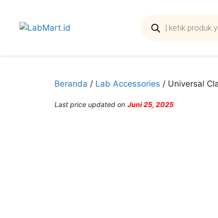
Langsung
ke
Products
search
isi
Beranda
/
Lab Accessories
/ Universal C
Last price updated on
Juni 25, 2025