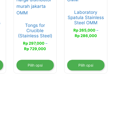
varian.
varian.
Laboratory
Pilihan
Pilihan
Spatula Stainless
ini
ini
s
Steel OMM
Tongs for
dapat
dapat
Rp
265,000
–
Crucible
diambil
diambil
Rentang
(Stainless Steel)
Rp
286,000
di
di
entang
harga:
Rp
297,000
–
halaman
halaman
rga:
Rp 265,00
Rentang
Rp
729,000
produk
produk
p 1,297,800
hingga
harga:
ingga
Rp 286,00
Rp 297,000
p 2,174,200
hingga
Pilih opsi
Pilih opsi
Rp 729,000