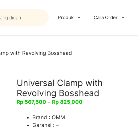
Produk
Cara Order
lamp with Revolving Bosshead
Universal Clamp with
Revolving Bosshead
Rentang
Rp
567,500
–
Rp
825,000
harga:
Rp 567,500
Brand : OMM
hingga
Garansi : –
Rp 825,000