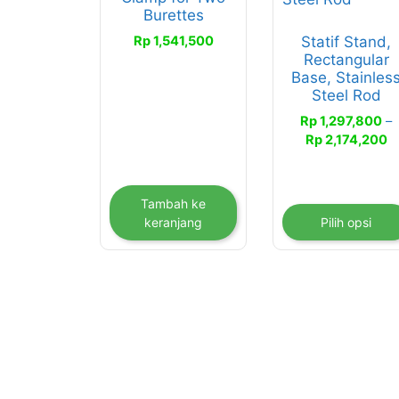
Burettes
varian.
Rp
1,541,500
Statif Stand,
Pilihan
Rectangular
ini
Base, Stainles
dapat
Steel Rod
diambil
Rp
1,297,800
–
di
R
Rp
2,174,200
halaman
ha
produk
R
h
Tambah ke
R
keranjang
Pilih opsi