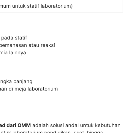
um untuk statif laboratorium)
pada statif
 pemanasan atau reaksi
mia lainnya
jangka panjang
an di meja laboratorium
ead dari OMM
adalah solusi andal untuk kebutuhan
untuk laboratorium pendidikan, riset, hingga