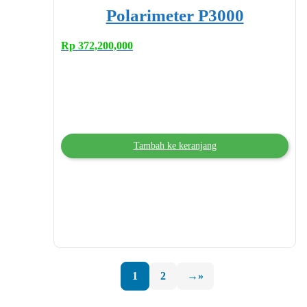
Polarimeter P3000
Rp
372,200,000
Tambah ke keranjang
1
2
→