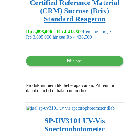
Certified Reference Material
(CRM) Sucrose (Brix)
Standard Reagecon
Rp
3,895,000
–
Rp
4,438,500
Rentang harga:
Rp 3,895,000 hingga Rp 4,438,500
Pilih opsi
Produk ini memiliki beberapa varian. Pilihan ini
dapat diambil di halaman produk
SP-UV3101 UV-Vis
Spectrophotometer