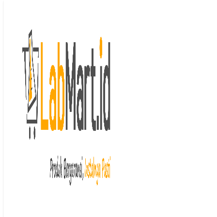
Langsung ke isi
Beranda
/ Optical Instrument
Optical Instrument
Menampilkan 1–32 dari 34 hasil
Diurutkan menurut
peringkat rata-rata
Digital hand-held
refractometer PAL-88S,
propylene glycol 0.0 – 90.0%