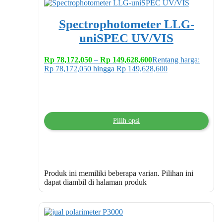
Spectrophotometer LLG-
uniSPEC UV/VIS
Rp
78,172,050
–
Rp
149,628,600
Rentang harga:
Rp 78,172,050 hingga Rp 149,628,600
Pilih opsi
Produk ini memiliki beberapa varian. Pilihan ini
dapat diambil di halaman produk