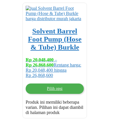
Solvent Barrel
Foot Pump (Hose
& Tube) Burkle
Rp
20,048,400
–
Rp
26,868,600
Rentang harga:
Rp 20,048,400 hingga
Rp 26,868,600
Pilih opsi
Produk ini memiliki beberapa
varian. Pilihan ini dapat diambil
di halaman produk