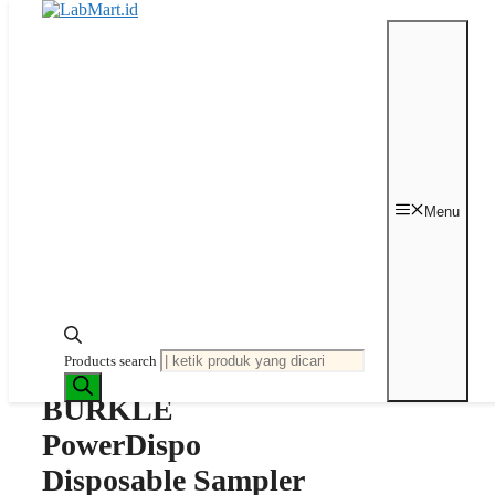
Langsung ke isi
Beranda
/
Sampler
/
Disposable
Sampler
/ BURKLE PowerDispo
Menu
Disposable Sampler for Powder and
Granules HDPE
Last price updated on
Juni 5, 2024
Products search
BURKLE
PowerDispo
Disposable Sampler