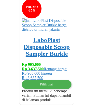
PROMO
-15%
LaboPlast
Disposable Scoop
Sampler Burkle
Rp
905,000
–
Rp
3,637,500
Rentang harga:
Rp 905,000 hingga
Rp 3,637,500
Pilih opsi
Produk ini memiliki beberapa
varian. Pilihan ini dapat diambil
di halaman produk