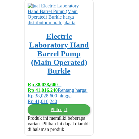
Electric
Laboratory Hand
Barrel Pump
(Main Operated)
Burkle
Rp
38,028,600
–
Rp
41,016,240
Rentang harga:
Rp 38,028,600 hingga
Rp 41,016,240
Pilih opsi
Produk ini memiliki beberapa
varian. Pilihan ini dapat diambil
di halaman produk