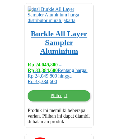
Burkle All Layer
Sampler
Aluminium
Rp
24,049,800
–
Rp
33,384,600
Rentang harga:
Rp 24,049,800 hingga
Rp 33,384,600
Pilih opsi
Produk ini memiliki beberapa
varian. Pilihan ini dapat diambil
di halaman produk