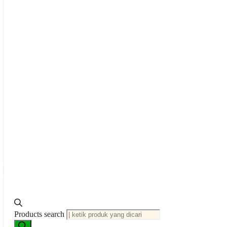
Keunggulan Produk
Dosis Konsisten & Akurat:
Cefepime 30 µg per cakram member
Identifikasi Visual Praktis:
Label “CPM 30” memudahkan pemi
Prosedur sesuai Standar Internasional:
Dirancang untuk me
Validasi QC yang Jelas:
Rentang kontrol kualitas mendetail 
Penyimpanan Optimal:
Dengan desikan dan suhu rendah, cakr
Informasi Tambahan
Berat
0.5 kg
Data Sheet
D
Produk Terkait
Products search