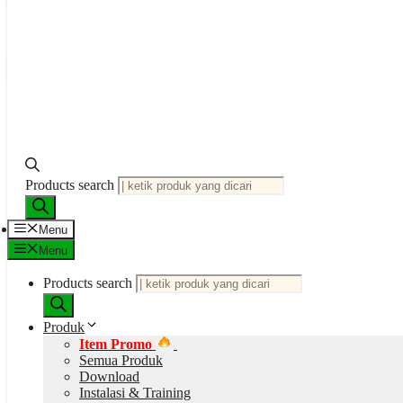
Request Quotation
SKU:
SD219-1PK
Kategori:
Medium Agar Bubuk
,
Mikrobiologi
Tag:
Himedia
Bagikan Produk ini ke Tim Anda
Products search
Deskripsi
Informasi Tambahan
Data Sheet
Menu
Menu
Deskripsi
Products search
Cefepime (SD219) – Antibiotic Sensitivit
Produk
Item Promo
HiMedia “Cefepime (SD219)”
adalah cakram kertas steril berdiame
Semua Produk
sisi cakram dicetak dengan label “CPM 30” untuk memudahkan identif
Download
Instalasi & Training