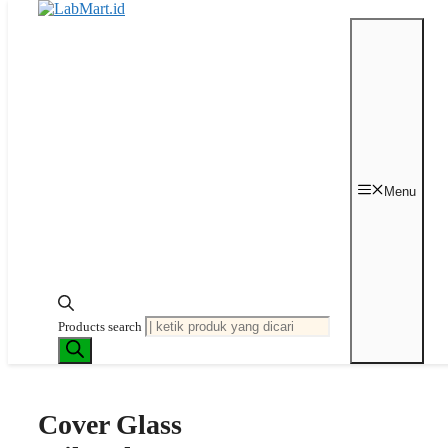
Langsung ke isi
Beranda
/
Mikroskop
/ Cover Glass
Mikroskop NORMAX
Menu
Last price updated on
Juni 19, 2025
Products search
Cover Glass