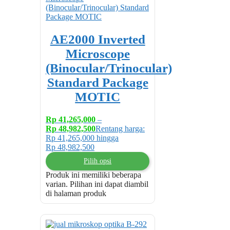
AE2000 Inverted
Microscope
(Binocular/Trinocular)
Standard Package
MOTIC
Rp
41,265,000
–
Rp
48,982,500
Rentang harga:
Rp 41,265,000 hingga
Rp 48,982,500
Pilih opsi
Produk ini memiliki beberapa
varian. Pilihan ini dapat diambil
di halaman produk