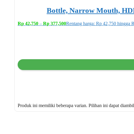
Bottle, Narrow Mouth, HD
Rp
42,750
–
Rp
377,500
Rentang harga: Rp 42,750 hingga 
Produk ini memiliki beberapa varian. Pilihan ini dapat diamb