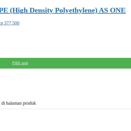
PE (High Density Polyethylene) AS ONE
Rp 377,500
Pilih opsi
il di halaman produk