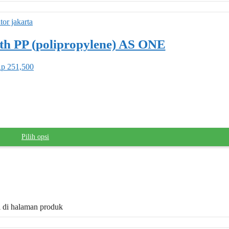
th PP (polipropylene) AS ONE
Rp 251,500
Pilih opsi
il di halaman produk