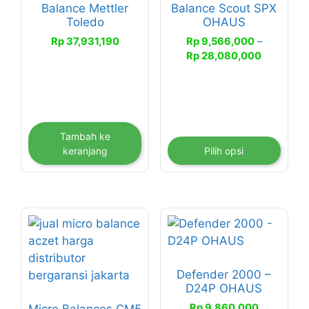
Balance Mettler
Balance Scout SPX
Pilihan
Toledo
OHAUS
ini
Rp
37,931,190
Rp
9,566,000
–
dapat
Rentang
Rp
28,080,000
diambil
harga:
di
Rp 9,566
halaman
hingga
Rp 28,08
produk
Tambah ke
keranjang
Pilih opsi
Defender 2000 –
D24P OHAUS
Rp
9,860,000
Micro Balances CM5