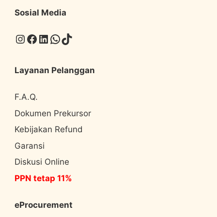
Sosial Media
Instagram
Facebook
LinkedIn
WhatsApp
TikTok
Layanan Pelanggan
F.A.Q.
Dokumen Prekursor
Kebijakan Refund
Garansi
Diskusi Online
PPN tetap 11%
eProcurement