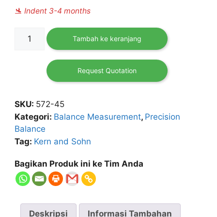
🛬 Indent 3-4 months
Kuantitas
Tambah ke keranjang
Digital
Precision
Balance
Request Quotation
Cap.
12kg:
SKU:
572-45
0.05gr
Kategori:
Balance Measurement
,
Precision
Balance
Tag:
Kern and Sohn
Bagikan Produk ini ke Tim Anda
Deskripsi
Informasi Tambahan