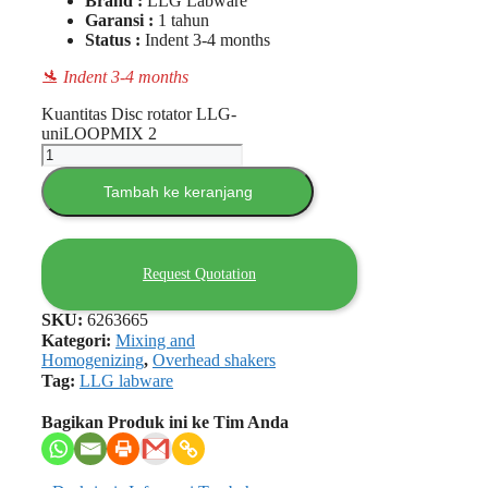
Brand :
LLG Labware
Garansi :
1 tahun
Status :
Indent 3-4 months
🛬 Indent 3-4 months
Kuantitas Disc rotator LLG-
uniLOOPMIX 2
Tambah ke keranjang
Request Quotation
SKU:
6263665
Kategori:
Mixing and
Homogenizing
,
Overhead shakers
Tag:
LLG labware
Bagikan Produk ini ke Tim Anda