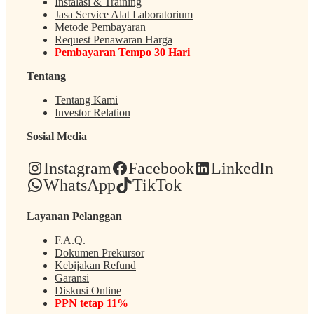
Instalasi & Training
Jasa Service Alat Laboratorium
Metode Pembayaran
Request Penawaran Harga
Pembayaran Tempo 30 Hari
Tentang
Tentang Kami
Investor Relation
Sosial Media
Instagram
Facebook
LinkedIn
WhatsApp
TikTok
Layanan Pelanggan
F.A.Q.
Dokumen Prekursor
Kebijakan Refund
Garansi
Diskusi Online
PPN tetap 11%