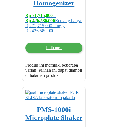
Homogenizer
Rp
71,715,000
–
Rp
426,580,000
Rentang harga:
Rp 71,715,000 hingga
Rp 426,580,000
Pilih opsi
Produk ini memiliki beberapa
varian. Pilihan ini dapat diambil
di halaman produk
PMS-1000i
Microplate Shaker