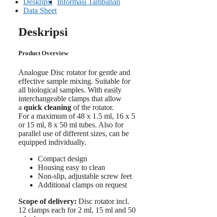
Deskripsi
Informasi Tambahan
Data Sheet
Deskripsi
Product Overview
Analogue Disc rotator for gentle and
effective sample mixing. Suitable for
all biological samples. With easily
interchangeable clamps that allow
a
quick cleaning
of the rotator.
For a maximum of 48 x 1.5 ml, 16 x 5
or 15 ml, 8 x 50 ml tubes. Also for
parallel use of different sizes, can be
equipped individually.
Compact design
Housing easy to clean
Non-slip, adjustable screw feet
Additional clamps on request
Scope of delivery:
Disc rotator incl.
12 clamps each for 2 ml, 15 ml and 50