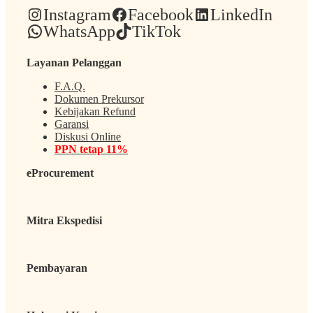
Instagram
Facebook
LinkedIn
WhatsApp
TikTok
Layanan Pelanggan
F.A.Q.
Dokumen Prekursor
Kebijakan Refund
Garansi
Diskusi Online
PPN tetap 11%
eProcurement
Mitra Ekspedisi
Pembayaran