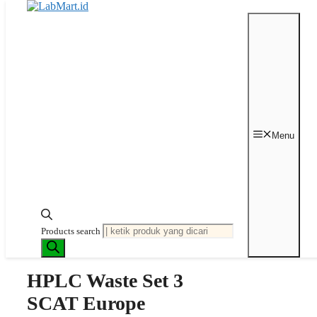
Langsung ke isi
Beranda
/
HPLC
/
Safety
Caps
/ HPLC Waste Set 3 SCAT
Menu
Europe
Last price updated on
Juni 24, 2025
PROMO
-20%
Products search
HPLC Waste Set 3
SCAT Europe