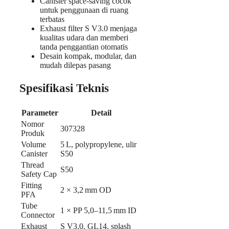
Canister space‑saving cocok
untuk penggunaan di ruang
terbatas
Exhaust filter S V3.0 menjaga
kualitas udara dan memberi
tanda penggantian otomatis
Desain kompak, modular, dan
mudah dilepas pasang
Spesifikasi Teknis
Parameter
Detail
Nomor
307328
Produk
Volume
5 L, polypropylene, ulir
Canister
S50
Thread
S50
Safety Cap
Fitting
2 × 3,2 mm OD
PFA
Tube
1 × PP 5,0–11,5 mm ID
Connector
Exhaust
S V3.0, GL14, splash