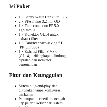
Isi Paket
1 × Safety Waste Cap (ulir S50)
2 × PFA fitting 3,2 mm OD
1 × Tube connector PP 5,0–
11,5 mm ID
1 × Konektor GL14 untuk
exhaust filter
1 × Canister space‑saving 5 L
(PP, ulir S50)
1 × Exhaust Filter S V3.0
(GL14) – dilengkapi pelindung
cipratan dan indikator
penggantian
Fitur dan Keunggulan
Sistem plug‑and‑play siap
digunakan tanpa konfigurasi
tambahan
Penutupan hermetik mencegah
uap pelarut keluar dari sistem