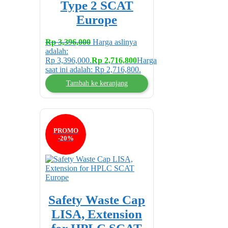
Type 2 SCAT
Europe
Rp
3,396,000
Harga aslinya
adalah:
Rp 3,396,000.
Rp
2,716,800
Harga
saat ini adalah: Rp 2,716,800.
Tambah ke keranjang
PROMO
-20%
Safety Waste Cap
LISA, Extension