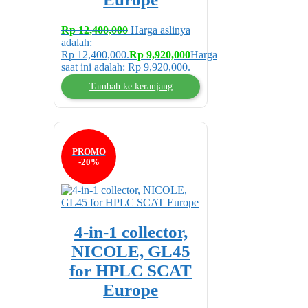
Rp
12,400,000
Harga aslinya
adalah:
Rp 12,400,000.
Rp
9,920,000
Harga
saat ini adalah: Rp 9,920,000.
Tambah ke keranjang
PROMO
-20%
4-in-1 collector,
NICOLE, GL45
for HPLC SCAT
Europe