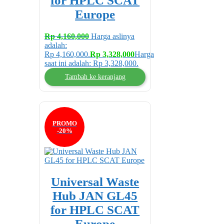
for HPLC SCAT
Europe
Rp
4,160,000
Harga aslinya
adalah:
Rp 4,160,000.
Rp
3,328,000
Harga
saat ini adalah: Rp 3,328,000.
Tambah ke keranjang
PROMO
-20%
Universal Waste
Hub JAN GL45
for HPLC SCAT
Europe