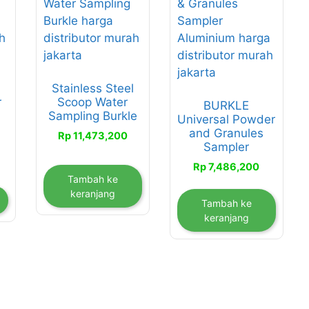
Stainless Steel
r
Scoop Water
BURKLE
Sampling Burkle
Universal Powder
and Granules
Rp
11,473,200
Sampler
entang
Rp
7,486,200
arga:
Tambah ke
p 1,920,600
keranjang
Tambah ke
ingga
keranjang
p 2,154,600