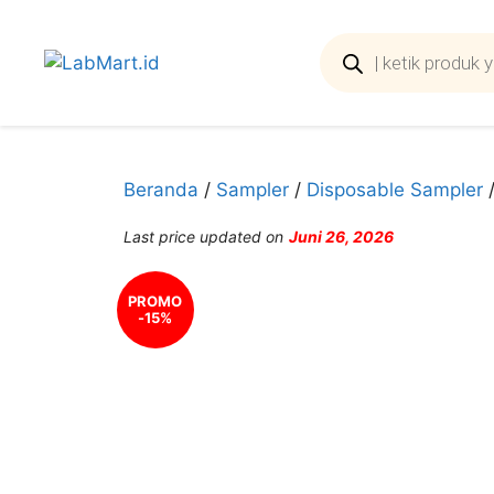
Langsung
ke
Products
search
isi
Beranda
/
Sampler
/
Disposable Sampler
/
Last price updated on
Juni 26, 2026
PROMO
-15%