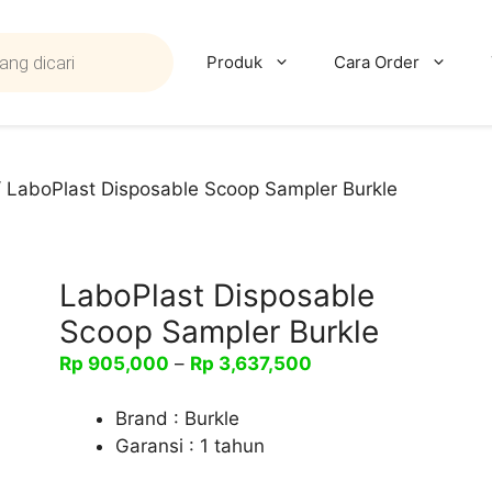
Produk
Cara Order
 LaboPlast Disposable Scoop Sampler Burkle
LaboPlast Disposable
Scoop Sampler Burkle
Rentang
Rp
905,000
–
Rp
3,637,500
harga:
Rp 905,000
Brand : Burkle
hingga
Garansi : 1 tahun
Rp 3,637,500