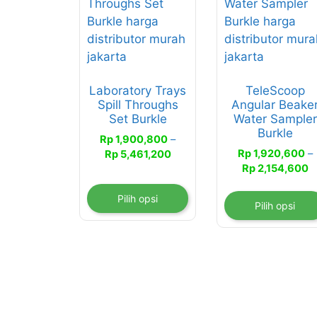
memiliki
memiliki
beberapa
beberapa
varian.
varian.
Pilihan
Pilihan
ini
ini
Laboratory Trays
TeleScoop
dapat
dapat
Spill Throughs
Angular Beake
diambil
diambil
Set Burkle
Water Sampler
di
di
Burkle
Rp
1,900,800
–
halaman
halaman
Rentang
Rp
1,920,600
–
Rp
5,461,200
produk
produk
R
harga:
Rp
2,154,600
h
Rp 1,900,800
R
hingga
Pilih opsi
Pilih opsi
h
Rp 5,461,200
R