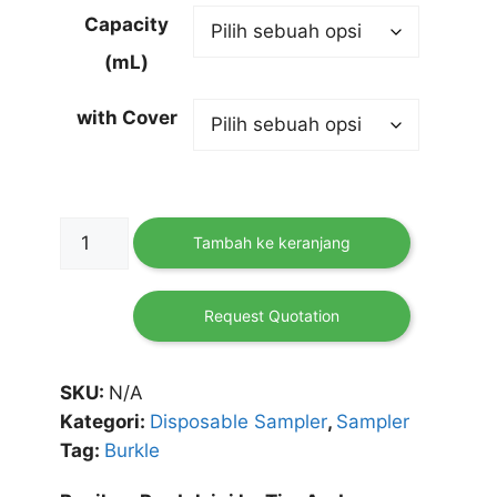
Capacity
(mL)
with Cover
Kuantitas
Tambah ke keranjang
LaboPlast
Disposable
Scoop
Request Quotation
Sampler
Burkle
SKU:
N/A
Kategori:
Disposable Sampler
,
Sampler
Tag:
Burkle