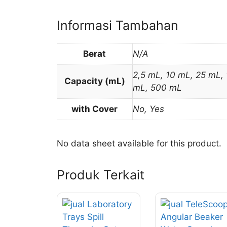
Informasi Tambahan
Berat
N/A
2,5 mL, 10 mL, 25 mL,
Capacity (mL)
mL, 500 mL
with Cover
No, Yes
No data sheet available for this product.
Produk Terkait
Produk
Produk
ini
ini