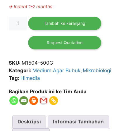
✈️ Indent 1-2 months
Kuantitas
Tambah ke keranjang
M-
BCG
Yeast
Request Quotation
and
Mould
SKU:
M1504-500G
Agar
Kategori:
Medium Agar Bubuk
,
Mikrobiologi
500
Tag:
Himedia
gr
HIMEDIA
Bagikan Produk ini ke Tim Anda
Deskripsi
Informasi Tambahan