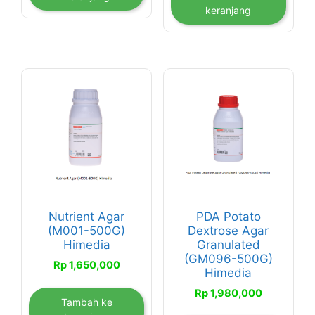
keranjang
Nutrient Agar
PDA Potato
(M001-500G)
Dextrose Agar
Himedia
Granulated
(GM096-500G)
Rp
1,650,000
Himedia
Rp
1,980,000
Tambah ke