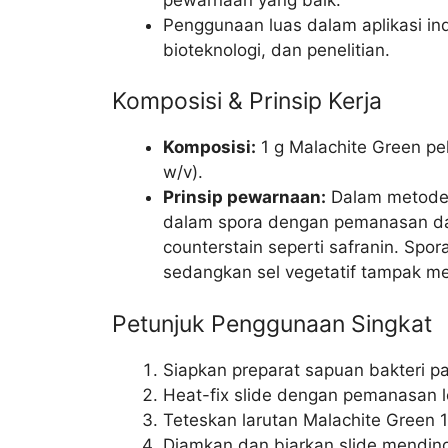
Penggunaan luas dalam aplikasi indu
bioteknologi, dan penelitian.
Komposisi & Prinsip Kerja
Komposisi:
1 g Malachite Green pel
w/v).
Prinsip pewarnaan:
Dalam metode 
dalam spora dengan pemanasan dan 
counterstain seperti safranin. Spor
sedangkan sel vegetatif tampak me
Petunjuk Penggunaan Singkat
Siapkan preparat sapuan bakteri p
Heat-fix slide dengan pemanasan 
Teteskan larutan Malachite Green 
Diamkan dan biarkan slide mending