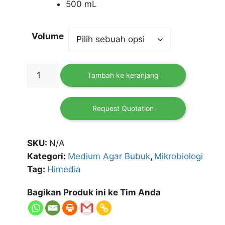
500 mL
Volume
Kuantitas
Tambah ke keranjang
Malachite
Green,
1%
Request Quotation
w/v
HIMEDIA
SKU:
N/A
Kategori:
Medium Agar Bubuk
,
Mikrobiologi
Tag:
Himedia
Bagikan Produk ini ke Tim Anda