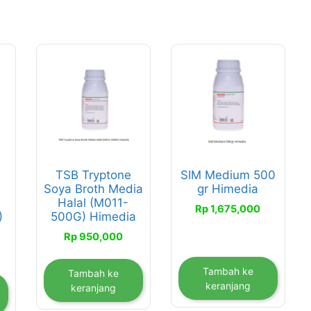
TSB Tryptone
SIM Medium 500
Soya Broth Media
gr Himedia
Halal (M011-
Rp
1,675,000
)
500G) Himedia
Rp
950,000
Tambah ke
Tambah ke
keranjang
keranjang