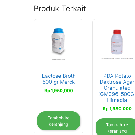
Produk Terkait
Lactose Broth
PDA Potato
500 gr Merck
Dextrose Agar
Granulated
Rp
1,950,000
(GM096-500G
Himedia
Rp
1,980,000
Tambah ke
keranjang
Tambah ke
keranjang