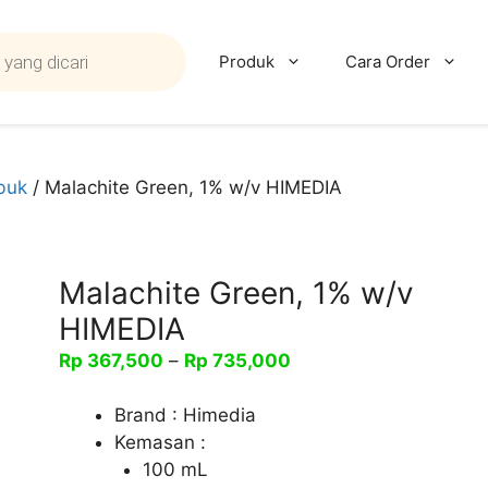
Produk
Cara Order
buk
/ Malachite Green, 1% w/v HIMEDIA
Malachite Green, 1% w/v
HIMEDIA
Rentang
Rp
367,500
–
Rp
735,000
harga:
Rp 367,500
Brand : Himedia
hingga
Kemasan :
Rp 735,000
100 mL