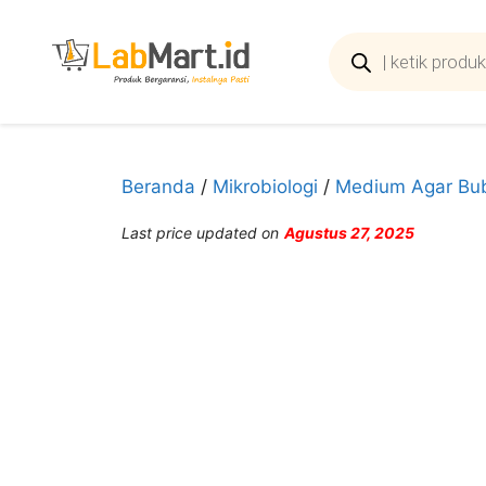
Langsung
ke
Products
search
isi
Beranda
/
Mikrobiologi
/
Medium Agar Bu
Last price updated on
Agustus 27, 2025