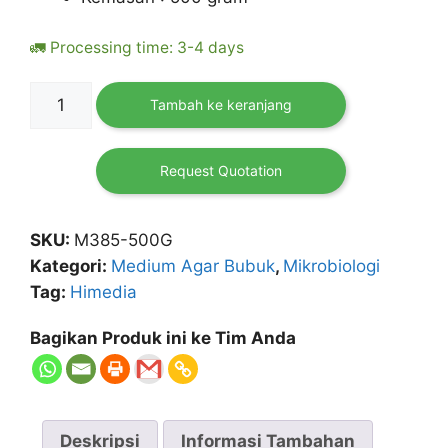
🚛 Processing time: 3-4 days
Kuantitas
Tambah ke keranjang
Marine
Broth
2216
Request Quotation
(Zobell
Marine
SKU:
M385-500G
Broth)
Kategori:
Medium Agar Bubuk
,
Mikrobiologi
HIMEDIA
Tag:
Himedia
Bagikan Produk ini ke Tim Anda
Deskripsi
Informasi Tambahan