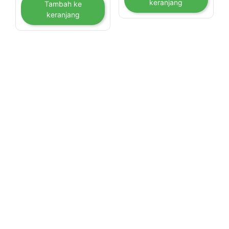
keranjang
Tambah ke
keranjang