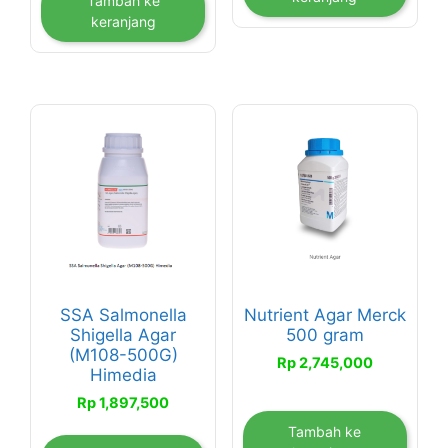
Tambah ke
keranjang
SSA Salmonella
Nutrient Agar Merck
Shigella Agar
500 gram
(M108-500G)
Rp
2,745,000
Himedia
Rp
1,897,500
Tambah ke