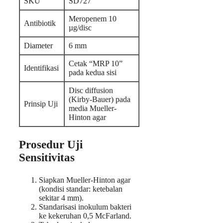
SKU
SD727
Meropenem 10
Antibiotik
µg/disc
Diameter
6 mm
Cetak “MRP 10”
Identifikasi
pada kedua sisi
Disc diffusion
(Kirby-Bauer) pada
Prinsip Uji
media Mueller-
Hinton agar
Prosedur Uji
Sensitivitas
Siapkan Mueller-Hinton agar
(kondisi standar: ketebalan
sekitar 4 mm).
Standarisasi inokulum bakteri
ke kekeruhan 0,5 McFarland.