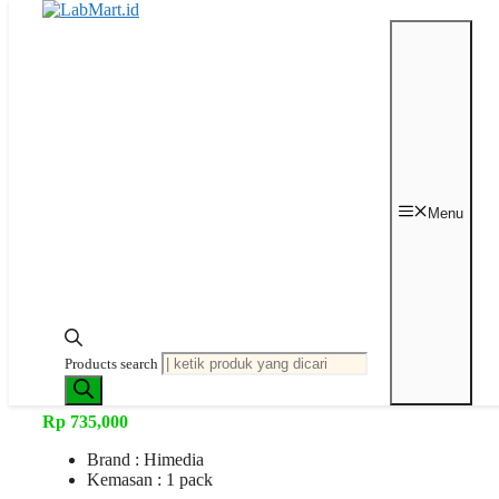
Langsung ke isi
Beranda
/
Mikrobiologi
/
Medium
Agar Bubuk
/ Meropenem Himedia
Menu
Last price updated on
Agustus 14, 2025
Meropenem
Himedia
Products search
Rp
735,000
Brand : Himedia
Kemasan : 1 pack