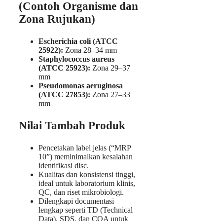
(Contoh Organisme dan
Zona Rujukan)
Escherichia coli (ATCC
25922):
Zona 28–34 mm
Staphylococcus aureus
(ATCC 25923):
Zona 29–37
mm
Pseudomonas aeruginosa
(ATCC 27853):
Zona 27–33
mm
Nilai Tambah Produk
Pencetakan label jelas (“MRP
10”) meminimalkan kesalahan
identifikasi disc.
Kualitas dan konsistensi tinggi,
ideal untuk laboratorium klinis,
QC, dan riset mikrobiologi.
Dilengkapi documentasi
lengkap seperti TD (Technical
Data), SDS, dan COA untuk