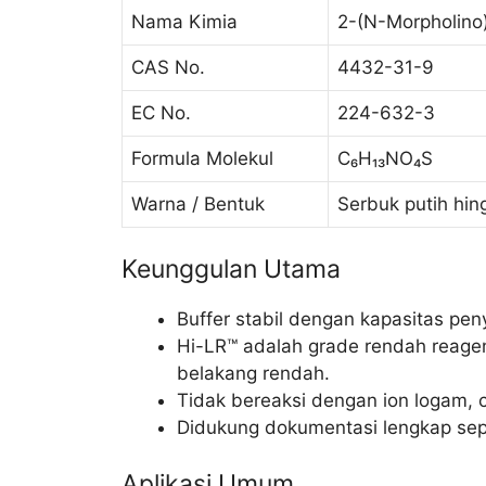
Nama Kimia
2-(N-Morpholino)
CAS No.
4432-31-9
EC No.
224-632-3
Formula Molekul
C₆H₁₃NO₄S
Warna / Bentuk
Serbuk putih hi
Keunggulan Utama
Buffer stabil dengan kapasitas pen
Hi-LR™ adalah grade rendah reagen 
belakang rendah.
Tidak bereaksi dengan ion logam, c
Didukung dokumentasi lengkap se
Aplikasi Umum