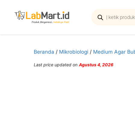
Langsung
ke
Products
search
isi
Beranda
/
Mikrobiologi
/
Medium Agar Bu
Last price updated on
Agustus 4, 2026