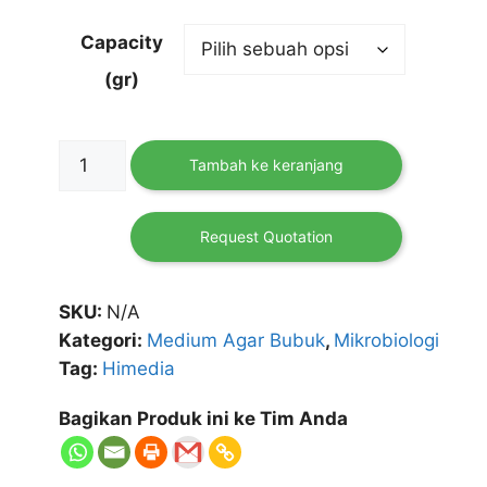
Capacity
(gr)
Kuantitas
Tambah ke keranjang
MES
buffer,
Hi-
Request Quotation
LR
HIMEDIA
SKU:
N/A
Kategori:
Medium Agar Bubuk
,
Mikrobiologi
Tag:
Himedia
Bagikan Produk ini ke Tim Anda