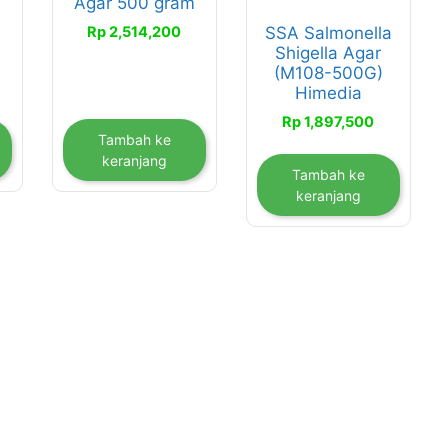
Agar 500 gram
Rp
2,514,200
SSA Salmonella
Shigella Agar
(M108-500G)
Himedia
Rp
1,897,500
Tambah ke
keranjang
Tambah ke
keranjang