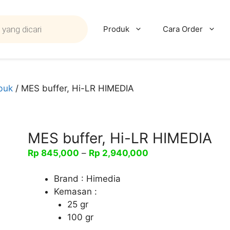
Produk
Cara Order
buk
/ MES buffer, Hi-LR HIMEDIA
MES buffer, Hi-LR HIMEDIA
Rentang
Rp
845,000
–
Rp
2,940,000
harga:
Rp 845,000
Brand : Himedia
hingga
Kemasan :
Rp 2,940,000
25 gr
100 gr