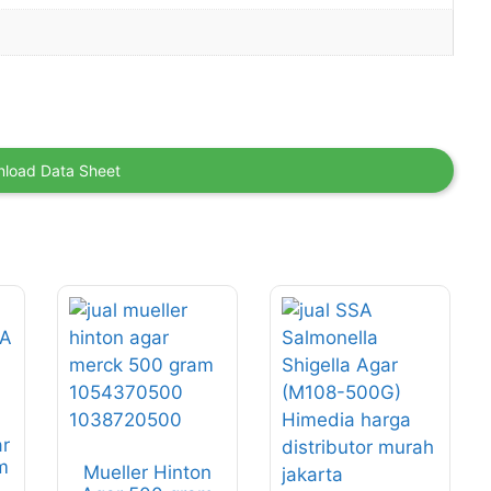
load Data Sheet
r
m
Mueller Hinton