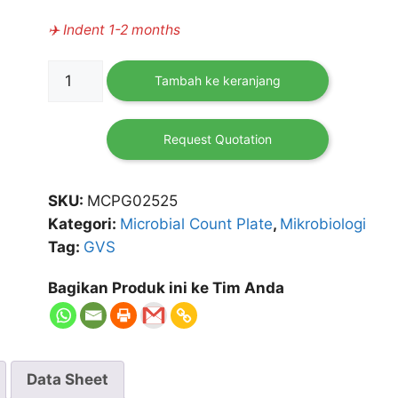
✈️ Indent 1-2 months
Kuantitas
Tambah ke keranjang
MicroPad
–
Shigella
Request Quotation
Plate
Count
SKU:
MCPG02525
(25pcs/pack)
Kategori:
Microbial Count Plate
,
Mikrobiologi
GVS
Tag:
GVS
Bagikan Produk ini ke Tim Anda
Data Sheet