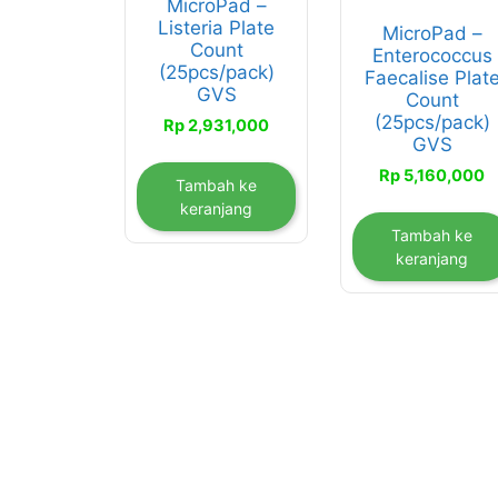
MicroPad –
Listeria Plate
MicroPad –
Count
Enterococcus
(25pcs/pack)
Faecalise Plat
GVS
Count
(25pcs/pack)
Rp
2,931,000
GVS
Rp
5,160,000
Tambah ke
keranjang
Tambah ke
keranjang