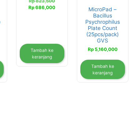
Harga
Rp
823,500
aslinya
Harga
Rp
686,000
MicroPad –
adalah:
saat
Bacillus
Rp 823,500.
ini
e
Psychrophilus
adalah:
Plate Count
Rp 686,000.
(25pcs/pack)
GVS
Rp
5,160,000
Tambah ke
keranjang
Tambah ke
keranjang