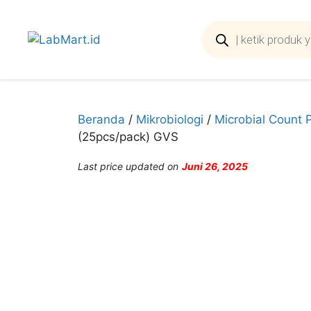
Langsung
ke
Products
search
isi
Beranda
/
Mikrobiologi
/
Microbial Count 
(25pcs/pack) GVS
Last price updated on
Juni 26, 2025