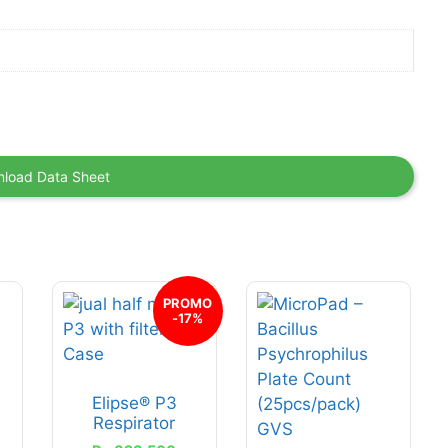
load Data Sheet
PROMO
-17%
Elipse® P3
Respirator