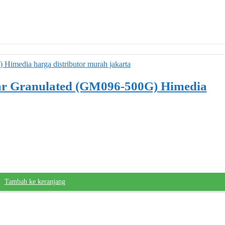
ar Granulated (GM096-500G) Himedia
Tambah ke keranjang