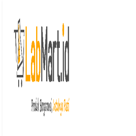
Langsung ke isi
Beranda
/
Mixing and
Homogenizing
/
Microplate
Shaker
/ MPS-1 High Speed Shaker
Vortex Mixer Grant Instrument
Last price updated on
April 7, 2026
MPS-1 High Speed
Shaker Vortex
Mixer Grant