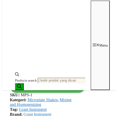
Instrument
Rp
62,312,500
Brand : Grant Instrument
Garansi : 1 tahun
✈️ Indent 1-2 months
Menu
Kuantitas MPS-1 High Speed Shaker
Vortex Mixer Grant Instrument
Tambah ke keranjang
Products search
Request Quotation
SKU:
MPS-1
Kategori:
Microplate Shaker
,
Mixing
and Homogenizing
Tag:
Grant Instrument
Brand:
Grant Instrument