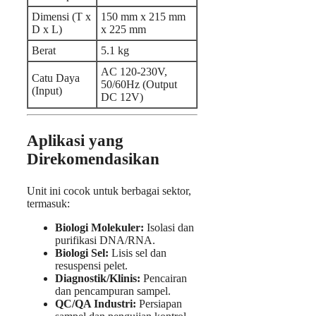
Dimensi (T x
150 mm x 215 mm
D x L)
x 225 mm
Berat
5.1 kg
AC 120-230V,
Catu Daya
50/60Hz (Output
(Input)
DC 12V)
Aplikasi yang
Direkomendasikan
Unit ini cocok untuk berbagai sektor,
termasuk:
Biologi Molekuler:
Isolasi dan
purifikasi DNA/RNA.
Biologi Sel:
Lisis sel dan
resuspensi pelet.
Diagnostik/Klinis:
Pencairan
dan pencampuran sampel.
QC/QA Industri:
Persiapan