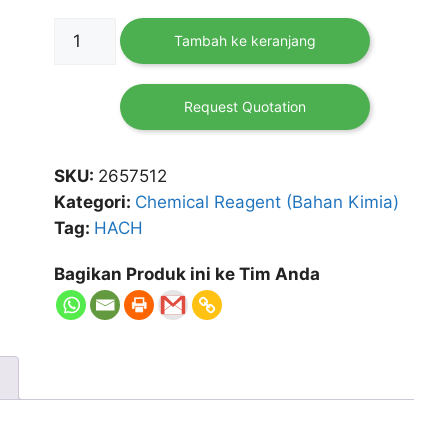
Kuantitas
Tambah ke keranjang
Phenol
Red
Indicator
Request Quotation
Solution
50
SKU:
2657512
mL
Kategori:
Chemical Reagent (Bahan Kimia)
HACH
Tag:
HACH
Bagikan Produk ini ke Tim Anda
t