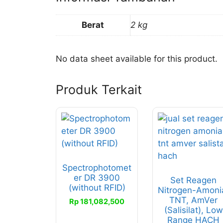
Berat
2 kg
No data sheet available for this product.
Produk Terkait
Spectrophotomet
er DR 3900
Set Reagen
(without RFID)
Nitrogen-Amoni
TNT, AmVer
Rp
181,082,500
(Salisilat), Low
Range HACH