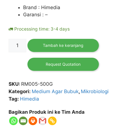
Brand : Himedia
Garansi : –
🚛 Processing time: 3-4 days
Kuantitas
Tambah ke keranjang
Proteose
Peptone
500
Request Quotation
Gram
HIMEDIA
SKU:
RM005-500G
Kategori:
Medium Agar Bubuk
,
Mikrobiologi
Tag:
Himedia
Bagikan Produk ini ke Tim Anda