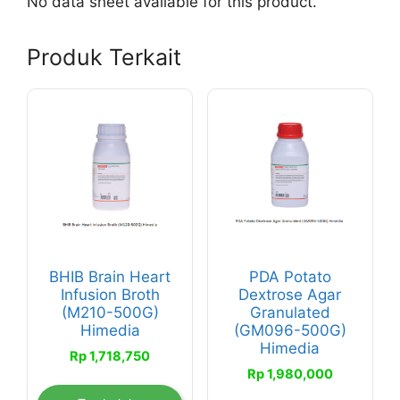
No data sheet available for this product.
Produk Terkait
BHIB Brain Heart
PDA Potato
Infusion Broth
Dextrose Agar
(M210-500G)
Granulated
Himedia
(GM096-500G)
Himedia
Rp
1,718,750
Rp
1,980,000