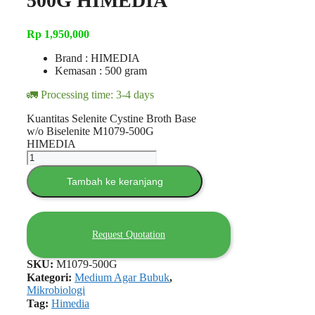
500G HIMEDIA
Rp
1,950,000
Brand : HIMEDIA
Kemasan : 500 gram
🚛 Processing time: 3-4 days
Kuantitas Selenite Cystine Broth Base
w/o Biselenite M1079-500G
HIMEDIA
Tambah ke keranjang
Request Quotation
SKU:
M1079-500G
Kategori:
Medium Agar Bubuk
,
Mikrobiologi
Tag:
Himedia