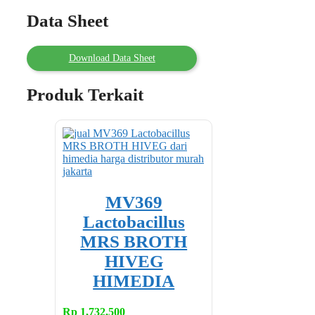
Data Sheet
Download Data Sheet
Produk Terkait
MV369
Lactobacillus
MRS BROTH
HIVEG
HIMEDIA
Rp
1,732,500