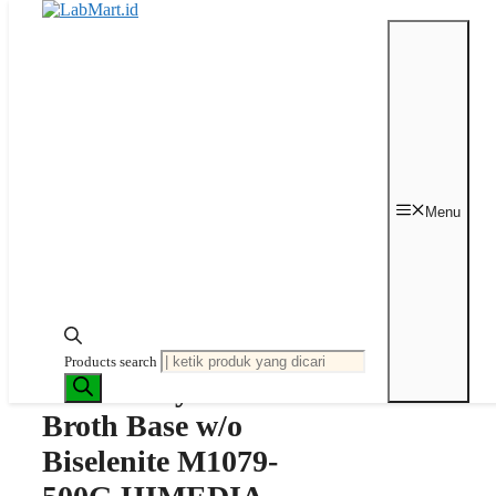
Langsung ke isi
Beranda
/
Mikrobiologi
/
Medium
Agar Bubuk
/ Selenite Cystine Broth
Menu
Base w/o Biselenite M1079-500G
HIMEDIA
Last price updated on
Juni 2, 2025
Products search
Selenite Cystine
Broth Base w/o
Biselenite M1079-