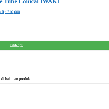
ge Tube Conical IWAKI
a Rp 210,000
Pilih opsi
il di halaman produk