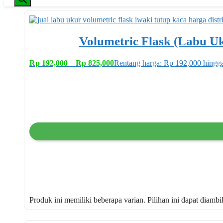
Volumetric Flask (Labu Uk
Rp
192,000
–
Rp
825,000
Rentang harga: Rp 192,000 hingg
Produk ini memiliki beberapa varian. Pilihan ini dapat diamb