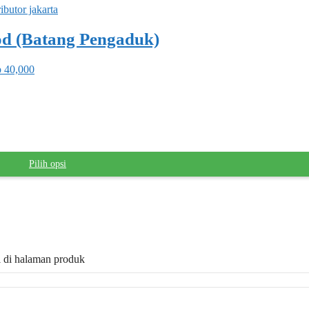
od (Batang Pengaduk)
p 40,000
Pilih opsi
il di halaman produk