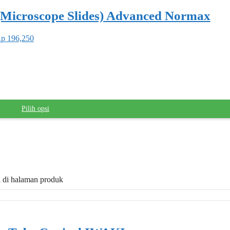
(Microscope Slides) Advanced Normax
Rp 196,250
Pilih opsi
il di halaman produk