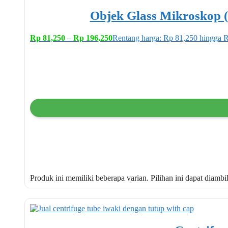
Objek Glass Mikroskop 
Rp
81,250
–
Rp
196,250
Rentang harga: Rp 81,250 hingga 
Produk ini memiliki beberapa varian. Pilihan ini dapat diamb