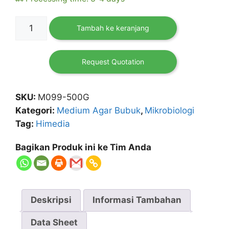
Kuantitas
Tambah ke keranjang
Simmons
Citrate
Agar
Request Quotation
500
gr
SKU:
M099-500G
HIMEDIA
Kategori:
Medium Agar Bubuk
,
Mikrobiologi
Tag:
Himedia
Bagikan Produk ini ke Tim Anda
Deskripsi
Informasi Tambahan
Data Sheet