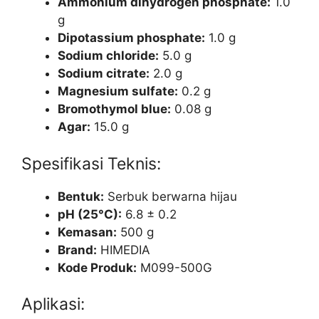
Ammonium dihydrogen phosphate:
1.0
g
Dipotassium phosphate:
1.0 g
Sodium chloride:
5.0 g
Sodium citrate:
2.0 g
Magnesium sulfate:
0.2 g
Bromothymol blue:
0.08 g
Agar:
15.0 g
Spesifikasi Teknis:
Bentuk:
Serbuk berwarna hijau
pH (25°C):
6.8 ± 0.2
Kemasan:
500 g
Brand:
HIMEDIA
Kode Produk:
M099-500G
Aplikasi: