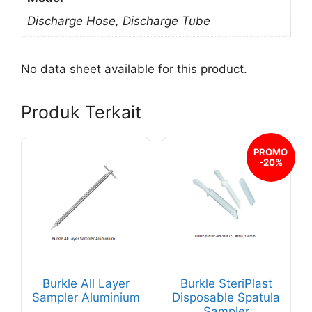
Discharge Hose, Discharge Tube
No data sheet available for this product.
Produk Terkait
Produk
Produk
PROMO
-20%
ini
ini
memiliki
memiliki
beberapa
beberapa
varian.
varian.
Pilihan
Pilihan
ini
ini
dapat
dapat
Burkle All Layer
Burkle SteriPlast
diambil
diambil
Sampler Aluminium
Disposable Spatula
di
di
Sampler