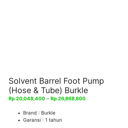
Solvent Barrel Foot Pump
(Hose & Tube) Burkle
Rentang
Rp
20,048,400
–
Rp
26,868,600
harga:
Rp 20,048,400
Brand : Burkle
hingga
Garansi : 1 tahun
Rp 26,868,600