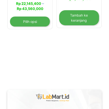
halaman
Rp
22,145,400
–
produk
Rentang
Rp
43,560,000
harga:
Tambah ke
Rp 22,145,400
keranjang
Pilih opsi
hingga
Rp 43,560,000