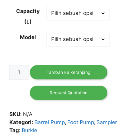
Capacity
(L)
Model
Kuantitas
Tambah ke keranjang
Solvent
Barrel
Foot
Request Quotation
Pump
(Hose
SKU:
N/A
&
Kategori:
Barrel Pump
,
Foot Pump
,
Sampler
Tube)
Tag:
Burkle
Burkle