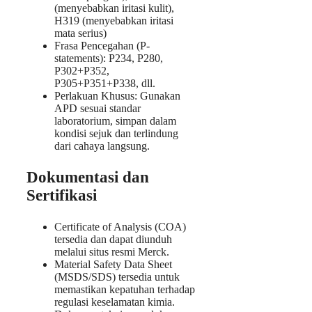
(menyebabkan iritasi kulit),
H319 (menyebabkan iritasi
mata serius)
Frasa Pencegahan (P-
statements): P234, P280,
P302+P352,
P305+P351+P338, dll.
Perlakuan Khusus: Gunakan
APD sesuai standar
laboratorium, simpan dalam
kondisi sejuk dan terlindung
dari cahaya langsung.
Dokumentasi dan
Sertifikasi
Certificate of Analysis (COA)
tersedia dan dapat diunduh
melalui situs resmi Merck.
Material Safety Data Sheet
(MSDS/SDS) tersedia untuk
memastikan kepatuhan terhadap
regulasi keselamatan kimia.