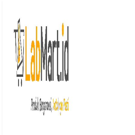
Langsung ke isi
Beranda
/
Chemical Reagent (Bahan
Kimia)
/ Thallium ICP standard 100
gr MERCK
Last price updated on
Juli 18, 2025
Thallium ICP
standard 100 gr
MERCK
Rp
2,238,000