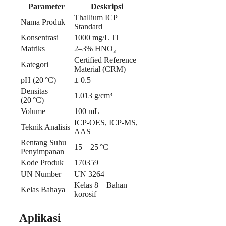
Parameter
Deskripsi
Thallium ICP
Nama Produk
Standard
Konsentrasi
1000 mg/L Tl
Matriks
2–3% HNO₃
Certified Reference
Kategori
Material (CRM)
pH (20 °C)
± 0.5
Densitas
1.013 g/cm³
(20 °C)
Volume
100 mL
ICP-OES, ICP-MS,
Teknik Analisis
AAS
Rentang Suhu
15 – 25 °C
Penyimpanan
Kode Produk
170359
UN Number
UN 3264
Kelas 8 – Bahan
Kelas Bahaya
korosif
Aplikasi