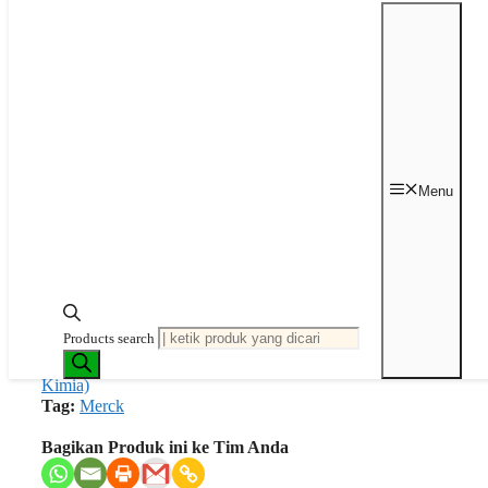
Brand : MERCK Supelco
Kemasan : 100 gram
📦 Processing time: 1-2 weeks
Kuantitas Thallium ICP standard 100
gr MERCK
Menu
Tambah ke keranjang
Request Quotation
Products search
SKU:
1.70359.0100
Kategori:
Chemical Reagent (Bahan
Kimia)
Tag:
Merck
Bagikan Produk ini ke Tim Anda