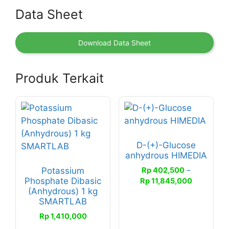
Data Sheet
Download Data Sheet
Produk Terkait
Produk
ini
memiliki
D-(+)-Glucose
beberapa
anhydrous HIMEDIA
varian.
Rp
402,500
–
Potassium
Pilihan
Rentang
Phosphate Dibasic
Rp
11,845,000
ini
(Anhydrous) 1 kg
harga:
dapat
SMARTLAB
Rp 402,50
diambil
hingga
Rp
1,410,000
di
Rp 11,845