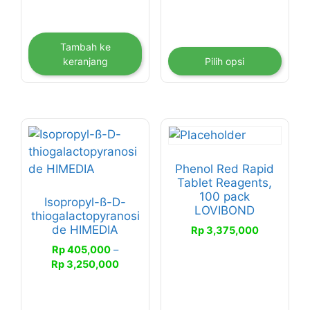
halaman
produk
Tambah ke
keranjang
Pilih opsi
Produk
ini
memiliki
Phenol Red Rapid
Tablet Reagents,
beberapa
100 pack
Isopropyl-ß-D-
varian.
LOVIBOND
thiogalactopyranosi
Pilihan
de HIMEDIA
Rp
3,375,000
ini
Rp
405,000
–
dapat
Rentang
Rp
3,250,000
diambil
harga:
di
Rp 405,000
halaman
hingga