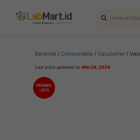
Langsung
ke
Products
search
isi
Beranda
/
Consumable
/
Vacutainer
/ Vac
Last price updated on
Mei 28, 2024
PROMO
-20%