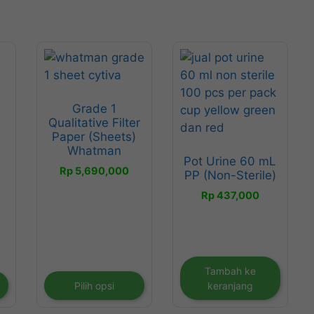
Produk
ini
memiliki
Grade 1
beberapa
Qualitative Filter
varian.
Paper (Sheets)
ntang
Pilihan
Whatman
rga:
Pot Urine 60 mL
ini
Rp
5,690,000
 155,000
PP (Non-Sterile)
dapat
ngga
Rp
437,000
diambil
 530,000
di
halaman
produk
Tambah ke
Pilih opsi
keranjang