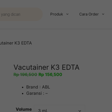
Produk
Cara Order
utainer K3 EDTA
Vacutainer K3 EDTA
Harga
Harga
Rp
196,500
Rp
156,500
aslinya
saat
adalah:
ini
Brand : ABL
Rp 196,500.
adalah:
Garansi : –
Rp 156,500.
Volume