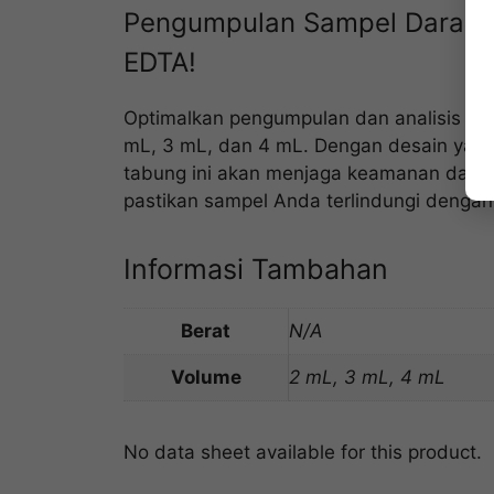
Pengumpulan Sampel Darah y
EDTA!
Optimalkan pengumpulan dan analisis sa
mL, 3 mL, dan 4 mL. Dengan desain yang
tabung ini akan menjaga keamanan dan i
pastikan sampel Anda terlindungi dengan
Informasi Tambahan
Berat
N/A
Volume
2 mL, 3 mL, 4 mL
No data sheet available for this product.