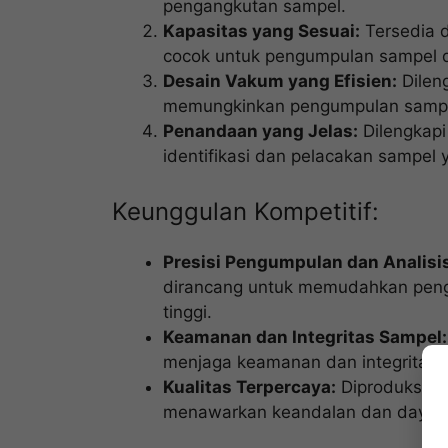
pengangkutan sampel.
Kapasitas yang Sesuai:
Tersedia d
cocok untuk pengumpulan sampel 
Desain Vakum yang Efisien:
Dileng
memungkinkan pengumpulan sampel 
Penandaan yang Jelas:
Dilengkap
identifikasi dan pelacakan sampel 
Keunggulan Kompetitif:
Presisi Pengumpulan dan Analisi
dirancang untuk memudahkan pengu
tinggi.
Keamanan dan Integritas Sampel:
menjaga keamanan dan integritas
Kualitas Terpercaya:
Diproduksi de
menawarkan keandalan dan daya t