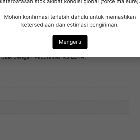
keterbatasan stok akibat kondisi global (force majeure)
ang Presisi dengan Vacutainer K3
Mohon konfirmasi terlebih dahulu untuk memastikan
ketersediaan dan estimasi pengiriman.
mpel darah Anda dengan Vacutainer K3 EDTA 2
 kokoh dan antikoagulan EDTA yang efisien,
Mengerti
ntegritas sampel Anda. Segera pesan sekarang dan
 baik dengan Vacutainer K3 EDTA!