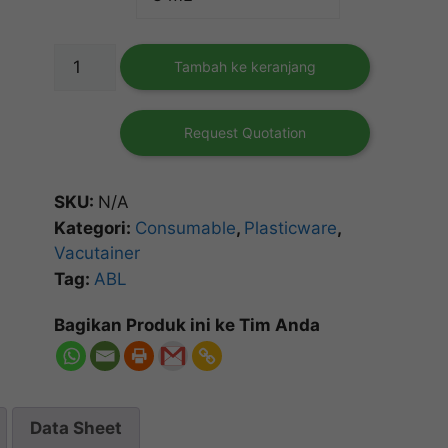
Kuantitas
Tambah ke keranjang
Vacutainer
K3
EDTA
Request Quotation
SKU:
N/A
Kategori:
Consumable
,
Plasticware
,
Vacutainer
Tag:
ABL
Bagikan Produk ini ke Tim Anda
Data Sheet