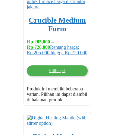
Crucible Medium
Form
Rp
205,000
–
Rp
720,000
Rentang harga:
Rp 205,000 hingga Rp 720,000
Pilih opsi
Produk ini memiliki beberapa
varian. Pilihan ini dapat diambil
di halaman produk