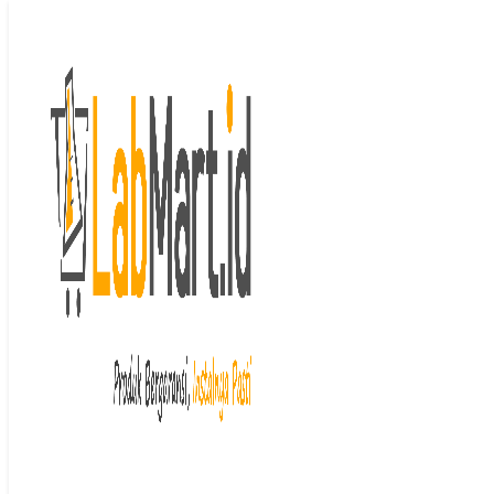
Langsung ke isi
Beranda
/
Furnace (Tanur)
/ Ceramic
Muffle Furnace (FNC) Top Door dari
B-One
Last price updated on
Desember 16, 2025
Ceramic Muffle
Furnace (FNC) Top
Door dari B-One
Rp
53,282,720
–