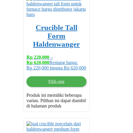
Crucible Tall
Form
Haldenwanger
Rp
220,000
–
Rp
620,000
Rentang harga:
Rp 220,000 hingga Rp 620,000
Pilih opsi
Produk ini memiliki beberapa
varian. Pilihan ini dapat diambil
di halaman produk