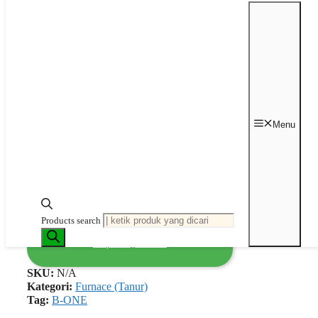
Rp
92,008,800
Rentang harga:
Rp 53,282,720 hingga Rp 92,008,800
Brand : B-One
Garansi : 1 Tahun
Instal & Training tersedia
(opsional)
Chamber
Volume
Menu
Hapus
Kuantitas Ceramic Muffle Furnace
(FNC) Top Door dari B-One
Tambah ke keranjang
Products search
Request Quotation
SKU:
N/A
Kategori:
Furnace (Tanur)
Tag:
B-ONE