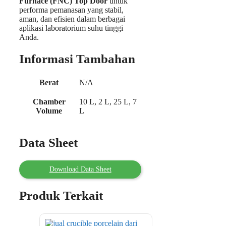
Furnace (FNC) Top Door
untuk
performa pemanasan yang stabil,
aman, dan efisien dalam berbagai
aplikasi laboratorium suhu tinggi
Anda.
Informasi Tambahan
Berat
N/A
Chamber
10 L, 2 L, 25 L, 7
Volume
L
Data Sheet
Download Data Sheet
Produk Terkait