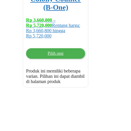
(B-One)
Rp
3,660,800
–
Rp
5,720,000
Rentang harga:
Rp 3,660,800 hingga
Rp 5,720,000
Pilih opsi
Produk ini memiliki beberapa
varian. Pilihan ini dapat diambil
di halaman produk