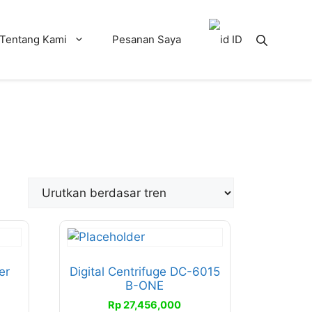
Tentang Kami
Pesanan Saya
ID
Produk
ini
memiliki
er
Digital Centrifuge DC-6015
B-ONE
beberapa
varian.
Rp
27,456,000