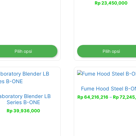
Rp 12,580,000
Rp
23,450,000
at
dapat
bil
diambil
di
aman
halaman
duk
produk
Pilih opsi
Pilih opsi
Produk
ini
Fume Hood Steel B-O
memiliki
aboratory Blender LB
beberapa
Rp
64,216,216
–
Rp
72,245
Series B-ONE
varian.
Rp
39,936,000
Pilihan
ini
dapat
diambil