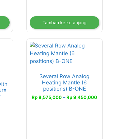
Tambah ke keranjang
Produk
ini
memiliki
beberapa
Several Row Analog
varian.
Heating Mantle (6
with
Pilihan
positions) B-ONE
ure
ini
r
Rentang
Rp
8,575,000
–
Rp
9,450,000
dapat
harga:
diambil
Rp 8,575,000
tang
di
hingga
a:
halaman
Rp 9,450,000
20,180,000
produk
gga
36,027,000