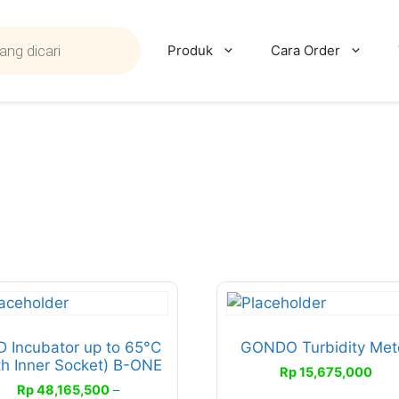
Produk
Cara Order
duk
liki
 Incubator up to 65°C
GONDO Turbidity Met
th Inner Socket) B-ONE
erapa
Rp
15,675,000
an.
Rp
48,165,500
–