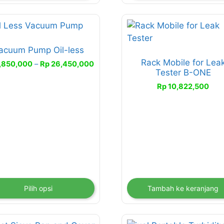
duk
acuum Pump Oil-less
liki
Rack Mobile for Lea
erapa
Rentang
,850,000
–
Rp
26,450,000
Tester B-ONE
harga:
an.
Rp 4,850,000
Rp
10,822,500
han
hingga
Rp 26,450,000
at
bil
aman
duk
Pilih opsi
Tambah ke keranjang