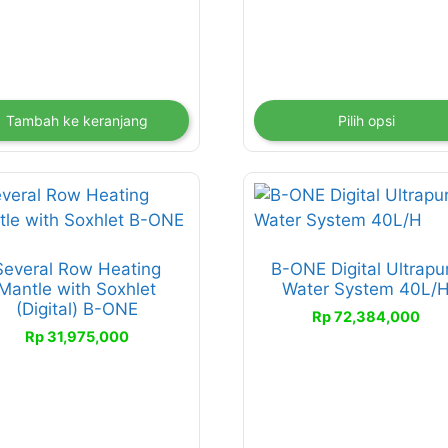
di
halaman
produk
Tambah ke keranjang
Pilih opsi
duk
liki
Several Row Heating
B-ONE Digital Ultrapu
erapa
Mantle with Soxhlet
Water System 40L/
an.
(Digital) B-ONE
Rp
72,384,000
han
Rp
31,975,000
at
bil
aman