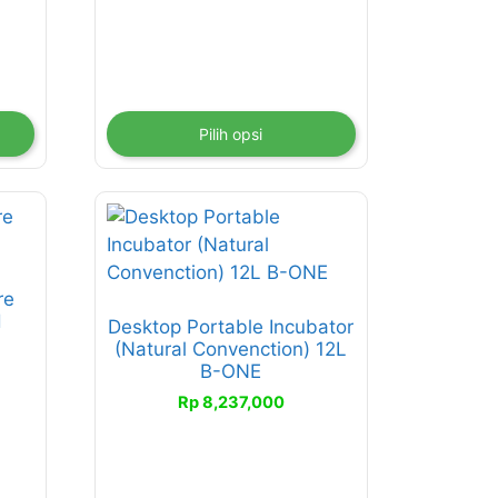
di
halaman
produk
Pilih opsi
re
H
Desktop Portable Incubator
(Natural Convenction) 12L
B-ONE
Rp
8,237,000