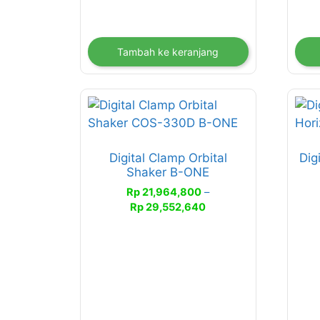
pro
Tambah ke keranjang
Produk
Pro
ini
ini
memiliki
memi
Digital Clamp Orbital
Dig
beberapa
beb
Shaker B-ONE
varian.
vari
Rp
21,964,800
–
Pilihan
Pili
Rentang
Rp
29,552,640
ini
ini
harga:
dapat
dap
Rp 21,964,800
diambil
diam
hingga
di
di
Rp 29,552,640
halaman
hal
produk
pro