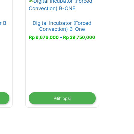
Produk
ini
memiliki
r B-
Digital Incubator (Forced
beberapa
Convection) B-One
varian.
Rentang
Rp
9,676,000
–
Rp
29,750,000
Pilihan
harga:
ini
Rp 9,676,000
dapat
hingga
diambil
Rp 29,750,000
di
halaman
produk
Pilih opsi