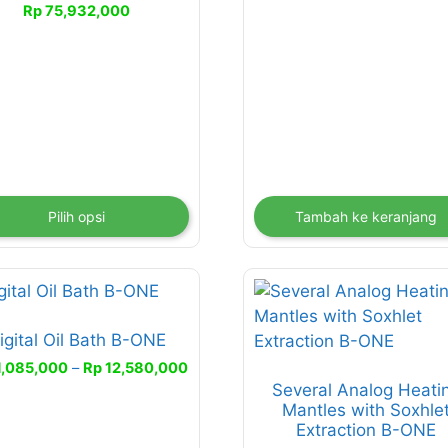
Rentang
Rp
75,932,000
han
harga:
Rp 48,165,500
at
hingga
bil
Rp 75,932,000
aman
duk
Pilih opsi
Tambah ke keranjang
duk
Produk
ini
igital Oil Bath B-ONE
liki
memiliki
erapa
beberapa
Rentang
1,085,000
–
Rp
12,580,000
harga:
Several Analog Heati
an.
varian.
Mantles with Soxhle
Rp 11,085,000
han
Pilihan
Extraction B-ONE
hingga
ini