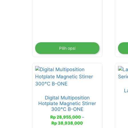
hingga
dapat
dap
Rp 19,150,000
diambil
diam
di
di
halaman
hal
produk
pro
Pilih opsi
Produk
ini
memiliki
L
beberapa
Digital Multiposition
varian.
Hotplate Magnetic Stirrer
Pilihan
300°C B-ONE
ini
Rp
28,955,000
–
dapat
Rentang
Rp
38,938,000
diambil