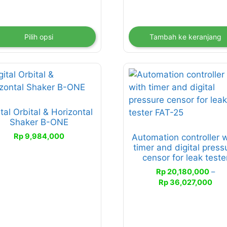
duk
Pilih opsi
Tambah ke keranjang
duk
Produk
ini
liki
memiliki
ital Orbital & Horizontal
erapa
beberapa
Shaker B-ONE
an.
varian.
Rp
9,984,000
Automation controller 
han
Pilihan
timer and digital press
ini
censor for leak teste
at
dapat
Rp
20,180,000
–
bil
diambil
Ren
Rp
36,027,000
di
harg
aman
halaman
Rp 
duk
produk
hin
Rp 