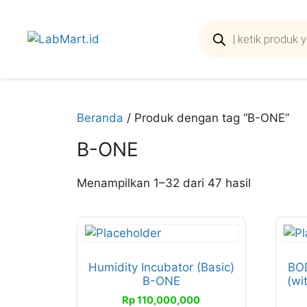
Langsung
ke
Products
search
isi
Beranda
/ Produk dengan tag “B-ONE”
B-ONE
Diurutkan
Menampilkan 1–32 dari 47 hasil
menurut
peringkat
Produk
Pro
rata-
ini
ini
rata
memiliki
memi
Humidity Incubator (Basic)
BOD
B-ONE
(wi
beberapa
beb
varian.
vari
Rp
110,000,000