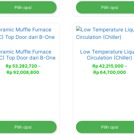
Pilih opsi
Pilih opsi
duk
Produk
ini
liki
memiliki
ramic Muffle Furnace
Low Temperature Liqu
erapa
beberapa
C) Top Door dari B-One
Circulation (Chiller)
an.
varian.
Rp
53,282,720
–
Rp
42,215,000
–
han
Pilihan
Rentang
Ren
Rp
92,008,800
Rp
64,700,000
ini
harga:
har
at
dapat
Rp 53,282,720
Rp 
bil
diambil
hingga
hin
di
Rp 92,008,800
Rp 
aman
halaman
duk
produk
Pilih opsi
Pilih opsi