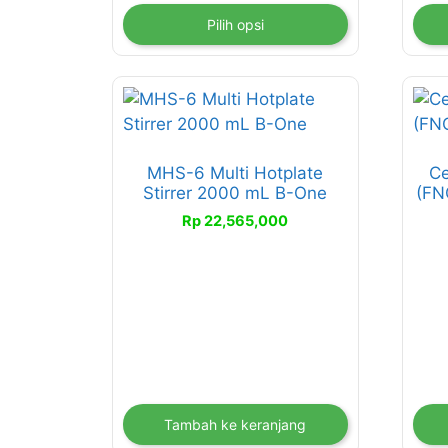
Pilih opsi
Pro
ini
memi
MHS-6 Multi Hotplate
Ce
beb
Stirrer 2000 mL B-One
(FN
vari
Rp
22,565,000
Pili
ini
dap
diam
di
hal
pro
Tambah ke keranjang