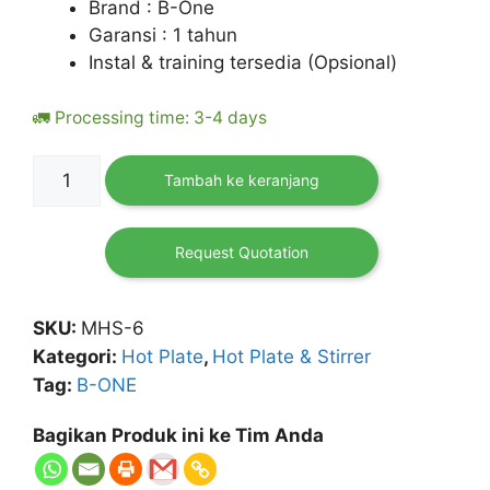
Brand : B-One
Garansi : 1 tahun
Instal & training tersedia (Opsional)
🚛 Processing time: 3-4 days
Kuantitas
Tambah ke keranjang
MHS-
6
Multi
Request Quotation
Hotplate
Stirrer
SKU:
MHS-6
2000
Kategori:
Hot Plate
,
Hot Plate & Stirrer
mL
Tag:
B-ONE
B-
One
Bagikan Produk ini ke Tim Anda