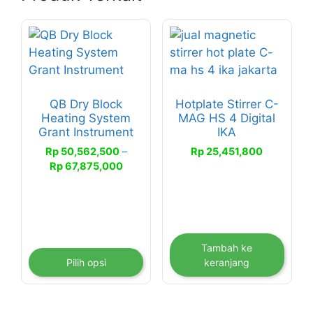
Produk
ini
memiliki
beberapa
QB Dry Block
Hotplate Stirrer C-
varian.
Heating System
MAG HS 4 Digital
Pilihan
Grant Instrument
IKA
ini
Rp
50,562,500
–
Rp
25,451,800
dapat
Rentang
Rp
67,875,000
diambil
harga:
di
Rp 50,562,500
halaman
hingga
Rp 67,875,000
produk
Tambah ke
Pilih opsi
keranjang