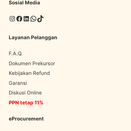
Sosial Media
Instagram
Facebook
LinkedIn
WhatsApp
TikTok
Layanan Pelanggan
F.A.Q.
Dokumen Prekursor
Kebijakan Refund
Garansi
Diskusi Online
PPN tetap 11%
eProcurement