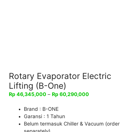
Rotary Evaporator Electric
Lifting (B-One)
Rentang
Rp
46,345,000
–
Rp
60,290,000
harga:
Rp 46,345,000
Brand : B-ONE
hingga
Garansi : 1 Tahun
Rp 60,290,000
Belum termasuk Chiller & Vacuum (order
separately)