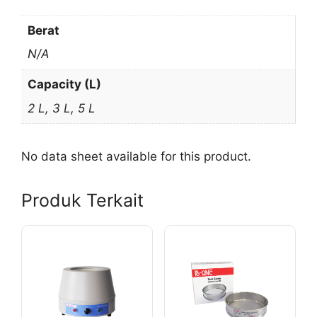
Berat
N/A
Capacity (L)
2 L, 3 L, 5 L
No data sheet available for this product.
Produk Terkait
Produk
Produk
ini
ini
memiliki
memiliki
beberapa
beberapa
varian.
varian.