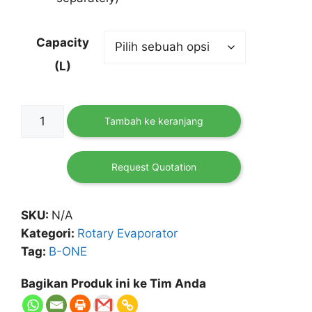
Capacity
(L)
Kuantitas
Tambah ke keranjang
Rotary
Evaporator
Electric
Request Quotation
Lifting
(B-
SKU:
N/A
One)
Kategori:
Rotary Evaporator
Tag:
B-ONE
Bagikan Produk ini ke Tim Anda