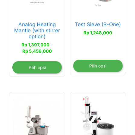
Pilihan
Pilihan
ini
ini
dapat
dapat
Analog Heating
Test Sieve (B-One)
diambil
diambil
Mantle (with stirrer
Rp
1,248,000
di
di
option)
halaman
halaman
Rp
1,397,000
–
produk
produk
Rentang
Rp
5,456,000
harga:
Rp 1,397,000
Pilih opsi
Pilih opsi
hingga
Rp 5,456,000